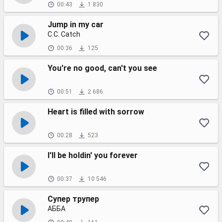
00:43
1 830
Jump in my car
C.C. Catch
00:36
125
You're no good, can't you see
00:51
2 686
Heart is filled with sorrow
00:28
523
I'll be holdin' you forever
00:37
10 546
Супер трупер
АББА