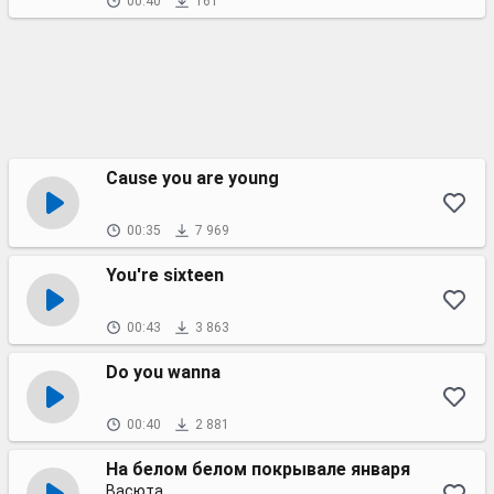
00:40
161
Сause you are young
00:35
7 969
You're sixteen
00:43
3 863
Do you wanna
00:40
2 881
На белом белом покрывале января
Васюта