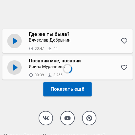
Где же ты была?
Вячеслав Добрынин
00:47
44
Позвони мне, позвони
Ирина Муравьева
00:39
3 255
Показать ещё