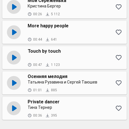
Мой Сереженька
Кристина Бергер
00:26
5 112
More happy people
00:44
641
Touch by touch
00:47
1 123
Осенняя мелодия
Татьяна Рузавина и Сергей Таюшев
01:01
885
Private dancer
Тина Тернер
00:36
395