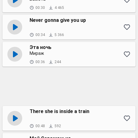
00:30
4 465
Never gonna give you up
00:34
5 366
Эта ночь
Мираж
00:36
244
There she is inside a train
00:48
592