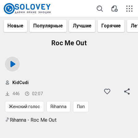
Новые
Популярные
Лучшие
Горячие
Ле
Roc Me Out
KidCudi
446
02:07
Женский голос
Rihanna
Поп
Rihanna - Roc Me Out