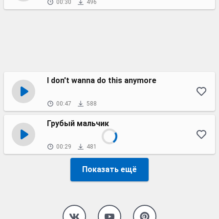
00:30
496
I don't wanna do this anymore
00:47
588
Грубый мальчик
00:29
481
Показать ещё