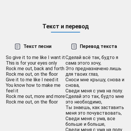
Текст и перевод
Текст песни
Перевод текста
So give it to me like I want it
Сделай всё так, будто я
This is for your eyes only
сама этого хочу,
Rock me out, back and forth
Это предназначено лишь
Rock me out, on the floor
для твоих глаз,
Give it to me like I need it
Сноси мне крышу, снова и
You know how to make me
снова,
feel it
Сведи меня с ума на полу.
Rock me out, more and more
Сделай это так, будто мне
Rock me out, on the floor
это необходимо,
Ты знаешь, как заставить
меня это почувствовать,
Сведи меня с ума, все
больше и больше,
Сведи меня с ума на полу.