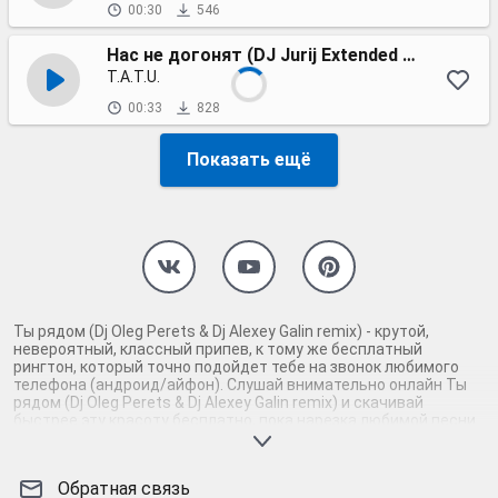
00:30
546
Нас не догонят (DJ Jurij Extended Remix)
T.A.T.U.
00:33
828
Показать ещё
Ты рядом (Dj Oleg Perets & Dj Alexey Galin remix) - крутой,
невероятный, классный припев, к тому же бесплатный
рингтон, который точно подойдет тебе на звонок любимого
телефона (андроид/айфон). Слушай внимательно онлайн Ты
рядом (Dj Oleg Perets & Dj Alexey Galin remix) и скачивай
быстрее эту красоту бесплатно, пока нарезка любимой песни
не играет шикарной мелодией у каждого второго на звонке.
Будь первым, кто скачает бесплатно сей шедевр музыки и
оценит по достоинству гармоничное звучание припева Ты
Обратная связь
рядом (Dj Oleg Perets & Dj Alexey Galin remix). Кроме того, ты