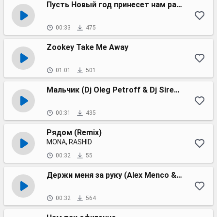
Пусть Новый год принесет нам радость
00:33
475
Zookey Take Me Away
01:01
501
Мальчик (Dj Oleg Petroff & Dj Sirena Radio Edit)
00:31
435
Рядом (Remix)
MONA, RASHID
00:32
55
Держи меня за руку (Alex Menco & Motivee remix)
00:32
564