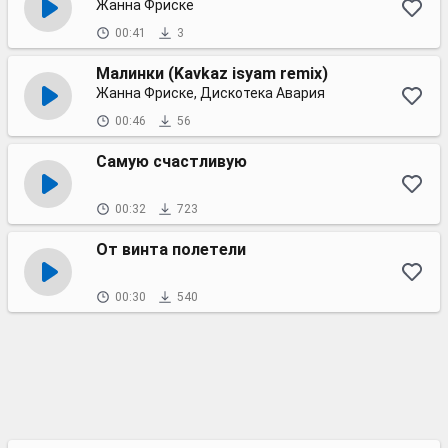
Жанна Фриске
00:41
3
Малинки (Kavkaz isyam remix)
Жанна Фриске, Дискотека Авария
00:46
56
Самую счастливую
00:32
723
От винта полетели
00:30
540