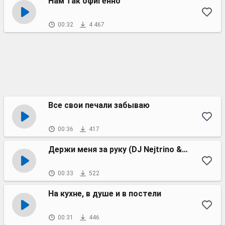
Нам так офигенно
00:32
4 467
Все свои печали забываю
00:36
417
Держи меня за руку (DJ Nejtrino & DJ Baur radio mix)
00:33
522
На кухне, в душе и в постели
00:31
446