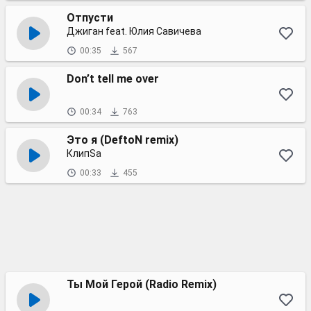
Отпусти
Джиган feat. Юлия Савичева
00:35
567
Don’t tell me over
00:34
763
Это я (DeftoN remix)
КлипSа
00:33
455
Ты Мой Герой (Radio Remix)