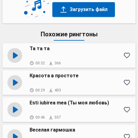
Загрузить файл
Похожие рингтоны
Та та та
00:32
366
Красота в простоте
00:29
403
Esti iubirea mea (Ты моя любовь)
00:46
557
Веселая гармошка