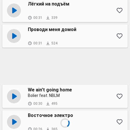
Лёгкий на подъём
00:31
339
Проводи меня домой
00:31
524
We ain't going home
Bolier feat. NBLM
00:30
495
Восточное электро
00:26
365