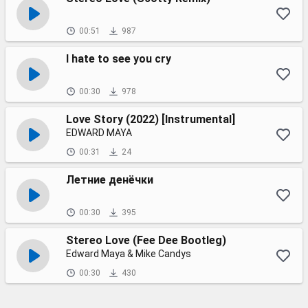
00:51
987
I hate to see you cry
00:30
978
Love Story (2022) [Instrumental]
EDWARD MAYA
00:31
24
Летние денёчки
00:30
395
Stereo Love (Fee Dee Bootleg)
Edward Maya & Mike Candys
00:30
430