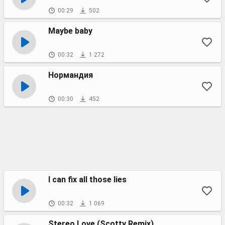
00:29
502
Maybe baby
00:32
1 272
Нормандия
00:30
452
I can fix all those lies
00:32
1 069
Stereo Love (Scotty Remix)