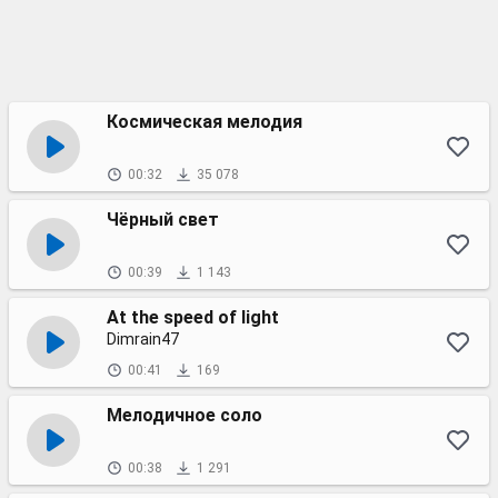
Космическая мелодия
00:32
35 078
Чёрный свет
00:39
1 143
At the speed of light
Dimrain47
00:41
169
Мелодичное соло
00:38
1 291