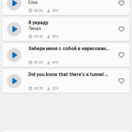
Ёлка
00:26
350
Я украду
Линда
00:43
504
Забери меня с собой в нарисованный мир
00:39
470
Did you know that there's a tunnel under Ocean Boulevard?
00:39
324