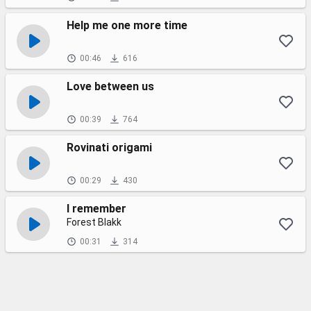
Help me one more time
00:46
616
Love between us
00:39
764
Rovinati origami
00:29
430
I remember
Forest Blakk
00:31
314