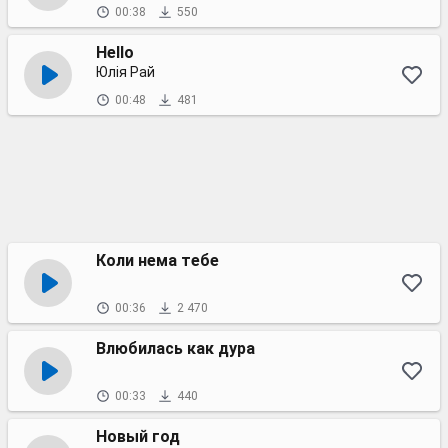
00:38
550
Hello
Юлiя Рай
00:48
481
Коли нема тебе
00:36
2 470
Влюбилась как дура
00:33
440
Новый год