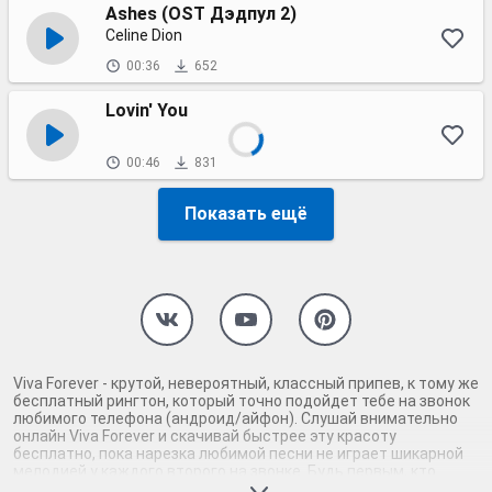
Ashes (OST Дэдпул 2)
Celine Dion
00:36
652
Lovin' You
00:46
831
Показать ещё
Viva Forever - крутой, невероятный, классный припев, к тому же
бесплатный рингтон, который точно подойдет тебе на звонок
любимого телефона (андроид/айфон). Слушай внимательно
онлайн Viva Forever и скачивай быстрее эту красоту
бесплатно, пока нарезка любимой песни не играет шикарной
мелодией у каждого второго на звонке. Будь первым, кто
скачает бесплатно сей шедевр музыки и оценит по