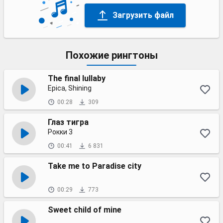
Загрузить файл
Похожие рингтоны
The final lullaby
Epica, Shining
00:28
309
Глаз тигра
Рокки 3
00:41
6 831
Take me to Paradise city
00:29
773
Sweet child of mine