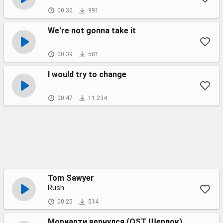
00:32
991
We're not gonna take it
00:39
581
I would try to change
00:47
11 234
Tom Sawyer
Rush
00:25
514
Мориарти вернулся (OST Шерлок)