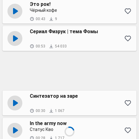
Это рок!
Чёрный кофе
00:43
9
Сериал Физрук | тема Фомы
00:53
54 033
Синтезатор на заре
00:30
1 067
In the army now
Статус Кво
00:28
1 717