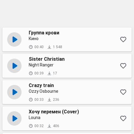
Группа крови
Кино
00:40
1 548
Sister Christian
Night Ranger
00:39
17
Crazy train
Ozzy Osbourne
00:33
236
Хочу перемен (Cover)
Louna
00:32
406