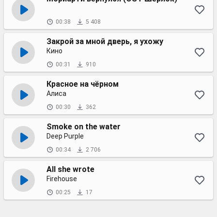
00:38
5 408
Закрой за мной дверь, я ухожу
Кино
00:31
910
Красное на чёрном
Алиса
00:30
362
Smoke on the water
Deep Purple
00:34
2 706
All she wrote
Firehouse
00:25
17