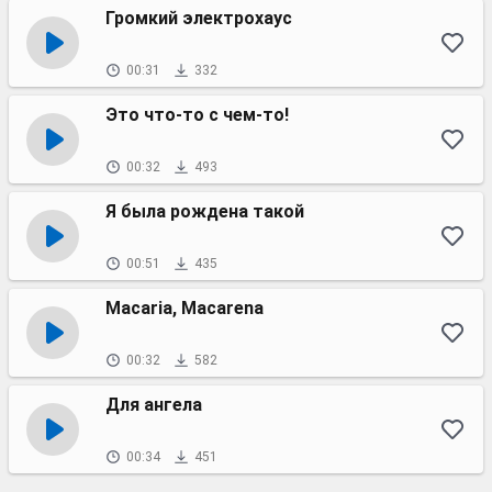
Громкий электрохаус
00:31
332
Это что-то с чем-то!
00:32
493
Я была рождена такой
00:51
435
Macaria, Macarena
00:32
582
Для ангела
00:34
451