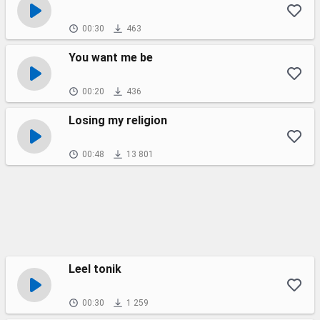
00:30
463
You want me be
00:20
436
Losing my religion
00:48
13 801
Leel tonik
00:30
1 259