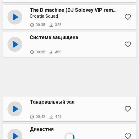
The D machine (DJ Solovey VIP remix) Radio
Croatia Squad
00:35
328
Система защищена
00:35
450
Танцевальный зал
00:42
449
Династия