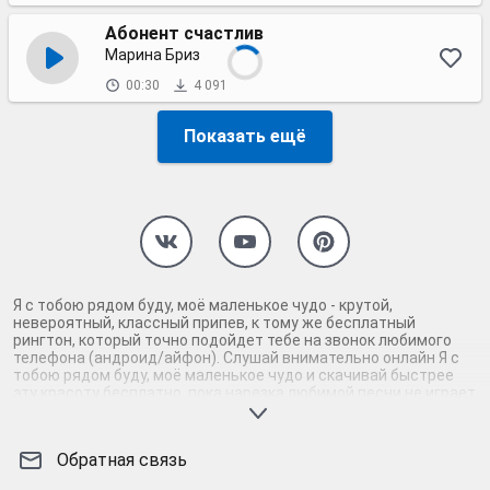
Абонент счастлив
Марина Бриз
00:30
4 091
Показать ещё
Я с тобою рядом буду, моё маленькое чудо - крутой,
невероятный, классный припев, к тому же бесплатный
рингтон, который точно подойдет тебе на звонок любимого
телефона (андроид/айфон). Слушай внимательно онлайн Я с
тобою рядом буду, моё маленькое чудо и скачивай быстрее
эту красоту бесплатно, пока нарезка любимой песни не играет
шикарной мелодией у каждого второго на звонке. Будь
первым, кто скачает бесплатно сей шедевр музыки и оценит
по достоинству гармоничное звучание припева Я с тобою
Обратная связь
рядом буду, моё маленькое чудо. Кроме того, ты можешь
найти и скачать другую нарезку mp3 песни на звонок