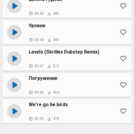
00:40
485
Уровни
00:44
489
Levels (Skrillex Dubstep Remix)
00:37
572
Погружение
00:46
464
We’re go be birds
00:35
479