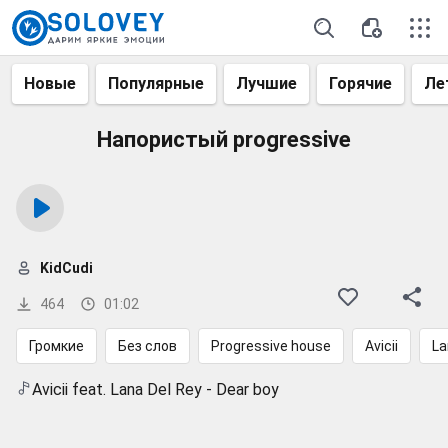
Новые
Популярные
Лучшие
Горячие
Ле
Напористый progressive
KidCudi
464
01:02
Громкие
Без слов
Progressive house
Avicii
La
Avicii feat. Lana Del Rey - Dear boy