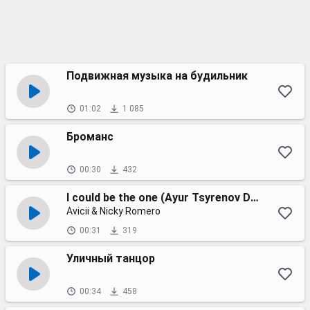
Подвижная музыка на будильник
01:02
1 085
Броманс
00:30
432
I could be the one (Ayur Tsyrenov DFM remix)
Avicii & Nicky Romero
00:31
319
Уличный танцор
00:34
458