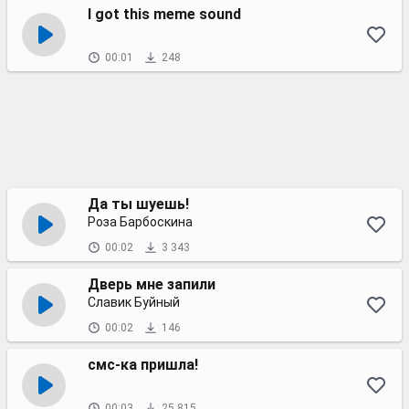
I got this meme sound
00:01
248
Да ты шуешь!
Роза Барбоскина
00:02
3 343
Дверь мне запили
Славик Буйный
00:02
146
смс-ка пришла!
00:03
25 815