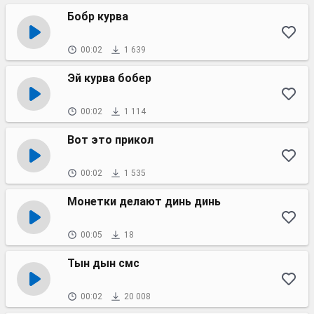
Бобр курва
00:02
1 639
Эй курва бобер
00:02
1 114
Вот это прикол
00:02
1 535
Монетки делают динь динь
00:05
18
Тын дын смс
00:02
20 008