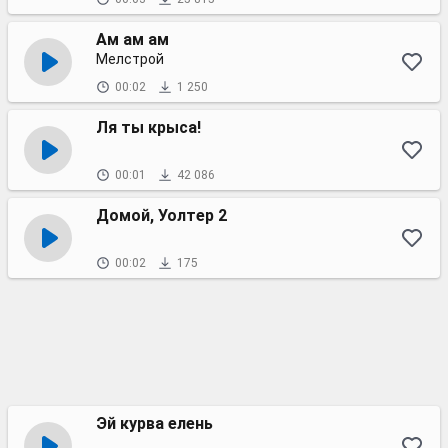
Ам ам ам
Мелстрой
00:02
1 250
Ля ты крыса!
00:01
42 086
Домой, Уолтер 2
00:02
175
Эй курва елень