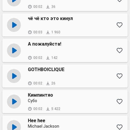
00:02
36
чё чё кто это кинул
00:03
1 960
А пожалуйста!
00:02
142
GOTHBOICLIQUE
00:02
26
Кимпинтяо
Субо
00:02
5 422
Hee hee
Michael Jackson