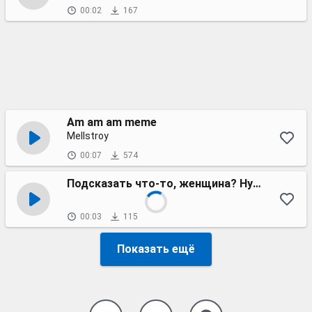
00:02
167
Am am am meme
Mellstroy
00:07
574
Подсказать что-то, женщина? Нужна подсказка?
00:03
115
Показать ещё