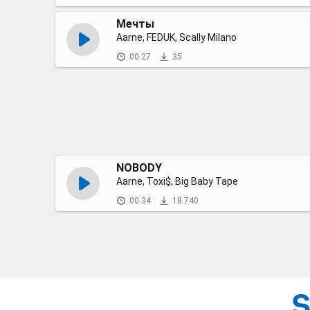
Мечты
Aarne, FEDUK, Scally Milano
00:27
35
NOBODY
Aarne, Toxi$, Big Baby Tape
00:34
18 740