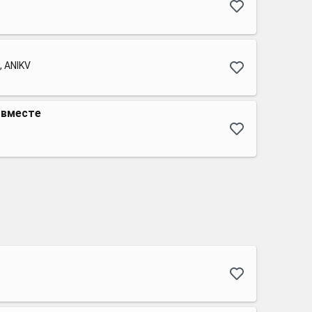
O
, ANIKV
 вместе