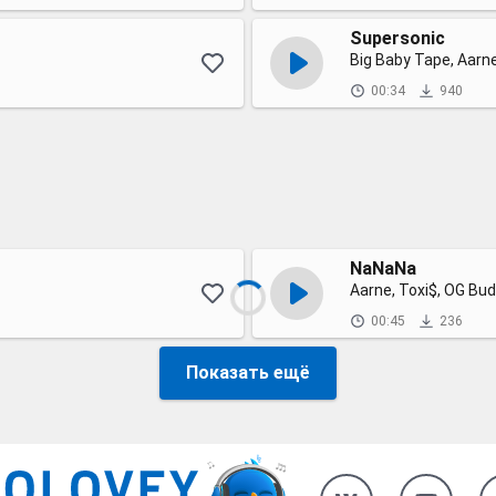
Supersonic
Big Baby Tape, Aarn
00:34
940
NaNaNa
Aarne, Toxi$, OG Bu
00:45
236
Показать ещё