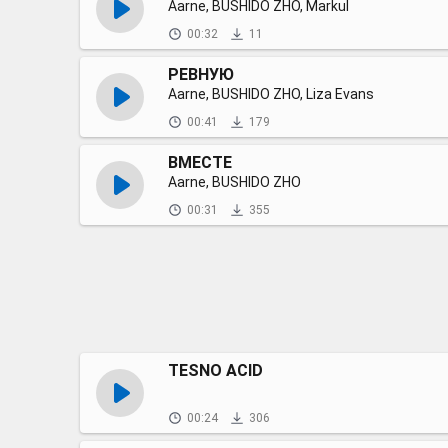
Aarne, BUSHIDO ZHO, Markul
00:32
11
РЕВНУЮ
Aarne, BUSHIDO ZHO, Liza Evans
00:41
179
ВМЕСТЕ
Aarne, BUSHIDO ZHO
00:31
355
ТESNO ACID
00:24
306