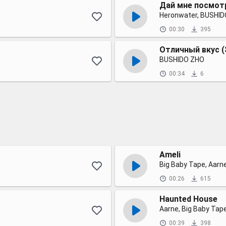
Дай мне посмот
Heronwater, BUSHI
00:30
395
Отличный вкус (
BUSHIDO ZHO
00:34
6
Ameli
Big Baby Tape, Aarne
00:26
615
Haunted House
Aarne, Big Baby Tape
00:39
398