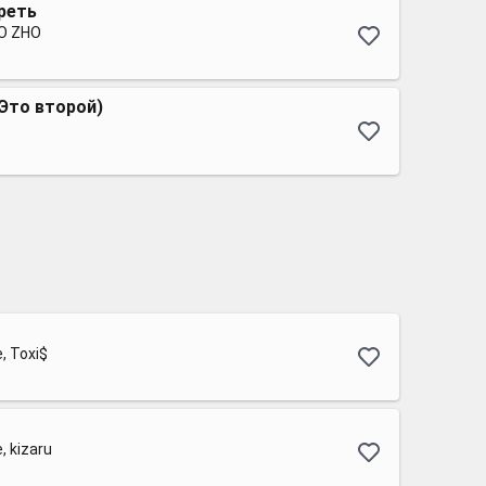
реть
DO ZHO
Это второй)
, Toxi$
, kizaru