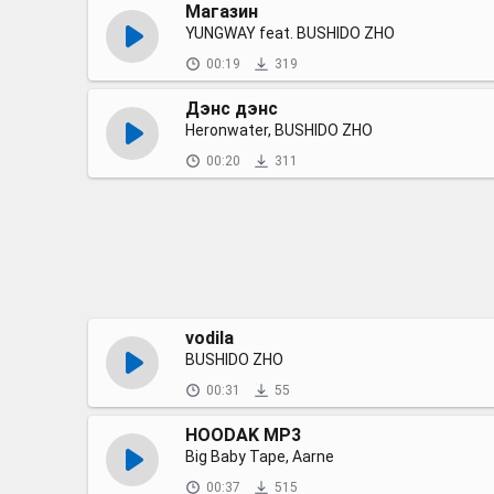
Магазин
YUNGWAY feat. BUSHIDO ZHO
00:19
319
Дэнс дэнс
Heronwater, BUSHIDO ZHO
00:20
311
vodila
BUSHIDO ZHO
00:31
55
HOODAK MP3
Big Baby Tape, Aarne
00:37
515