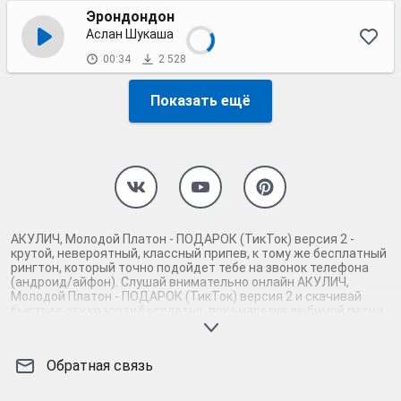
Эрондондон
Аслан Шукаша
00:34
2 528
Показать ещё
АКУЛИЧ, Молодой Платон - ПОДАРОК (ТикТок) версия 2 -
крутой, невероятный, классный припев, к тому же бесплатный
рингтон, который точно подойдет тебе на звонок телефона
(андроид/айфон). Слушай внимательно онлайн АКУЛИЧ,
Молодой Платон - ПОДАРОК (ТикТок) версия 2 и скачивай
быстрее эту красоту бесплатно, пока нарезка любимой песни
не играет шикарной мелодией у каждого второго на звонке.
Будь первым, кто скачает бесплатно сей шедевр музыки и
оценит по достоинству гармоничное звучание припева
Обратная связь
АКУЛИЧ, Молодой Платон - ПОДАРОК (ТикТок) версия 2.
Кроме того, ты можешь найти и скачать другую нарезку mp3
песни на звонок телефона, ну, или m4r мелодию на айфон