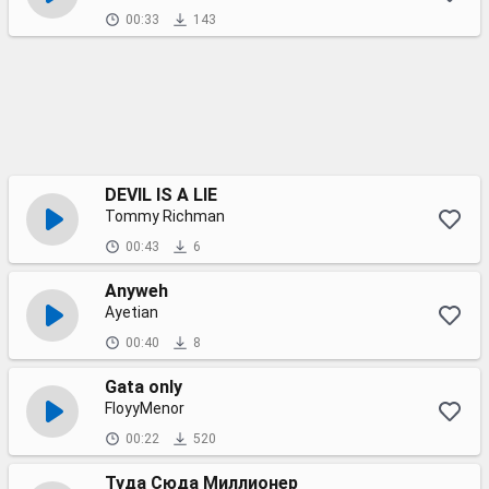
00:33
143
DEVIL IS A LIE
Tommy Richman
00:43
6
Anyweh
Ayetian
00:40
8
Gata only
FloyyMenor
00:22
520
Туда Сюда Миллионер