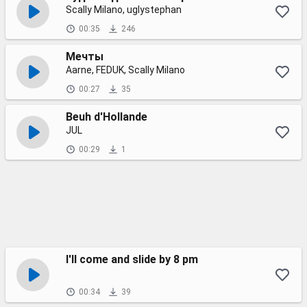
Scally Milano, uglystephan
00:35
246
Мечты
Aarne, FEDUK, Scally Milano
00:27
35
Beuh d'Hollande
JUL
00:29
1
I'll come and slide by 8 pm
00:34
39