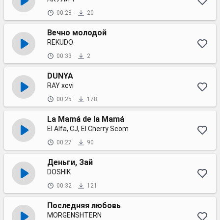
00:28
20
Вечно молодой
REKUDO
00:33
2
DUNYA
RAY xcvi
00:25
178
La Mamá de la Mamá
El Alfa, CJ, El Cherry Scom
00:27
90
Деньги, Зай
DOSHIK
00:32
121
Последняя любовь
MORGENSHTERN