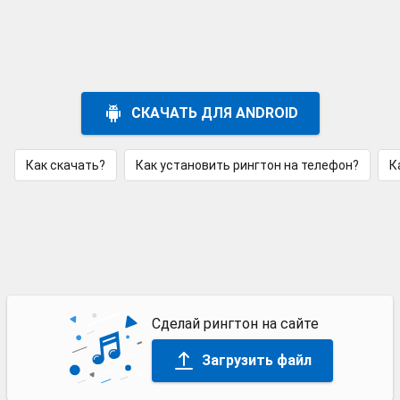
СКАЧАТЬ ДЛЯ ANDROID
Как скачать?
Как установить рингтон на телефон?
К
Сделай рингтон на сайте
Загрузить файл