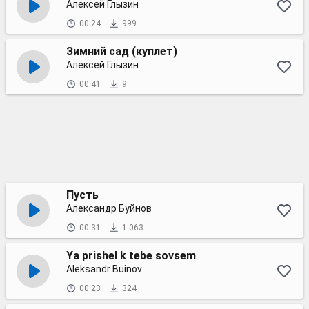
Алексей Глызин
00:24
999
Зимний сад (куплет)
Алексей Глызин
00:41
9
Пусть
Александр Буйнов
00:31
1 063
Ya prishel k tebe sovsem
Aleksandr Buinov
00:23
324