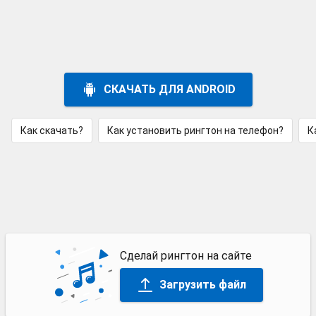
СКАЧАТЬ ДЛЯ ANDROID
Как скачать?
Как установить рингтон на телефон?
К
Сделай рингтон на сайте
Загрузить файл