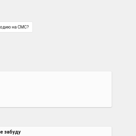
лодию на СМС?
не забуду