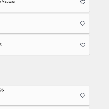
р Маршал
КС
96