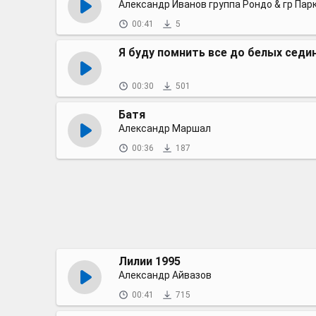
00:41
5
Я буду помнить все до белых седи
00:30
501
Батя
Александр Маршал
00:36
187
Лилии 1995
Александр Айвазов
00:41
715