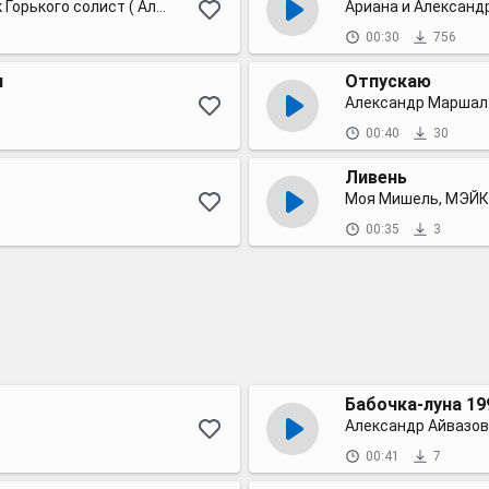
Александр Иванов группа Рондо & гр Парк Горького солист ( Александр Минков (Маршал))
Ариана и Александ
00:30
756
н
Отпускаю
Александр Маршал
00:40
30
Ливень
Моя Мишель, МЭЙ
00:35
3
Бабочка-луна 19
Александр Айвазов
00:41
7