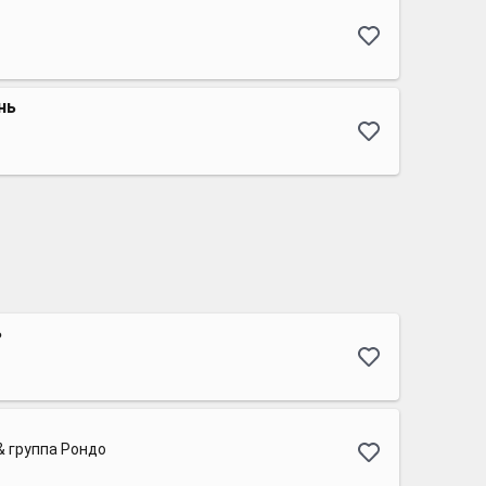
нь
ь
& группа Рондо