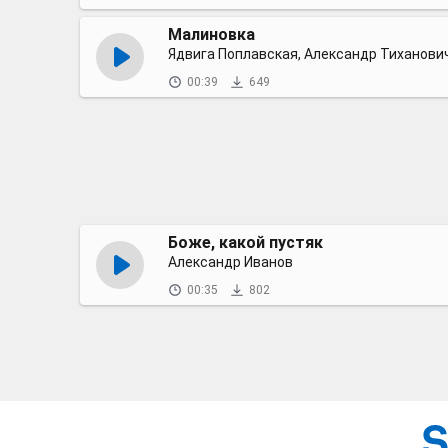
Малиновка
Ядвига Поплавская, Александр Тиханови
00:39
649
Боже, какой пустяк
Александр Иванов
00:35
802