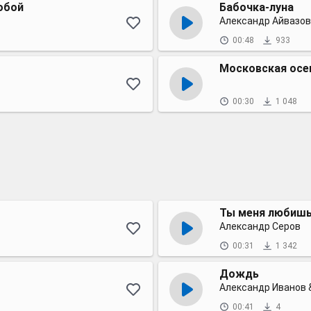
обой
Бабочка-луна
Александр Айвазов
00:48
933
Московская осе
00:30
1 048
Ты меня любиш
Александр Серов
00:31
1 342
Дождь
Александр Иванов 
00:41
4