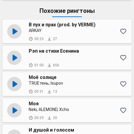
Похожие рингтоны
В пух и прах (prod. by VERME)
ARKAY
00:23
27
Рэп на стихи Есенина
01:00
656
Моё солнце
TRUEтень, Isupov
00:31
13
Моя
Neki, ALEMOND, Xcho
00:29
20
И душой и голосом