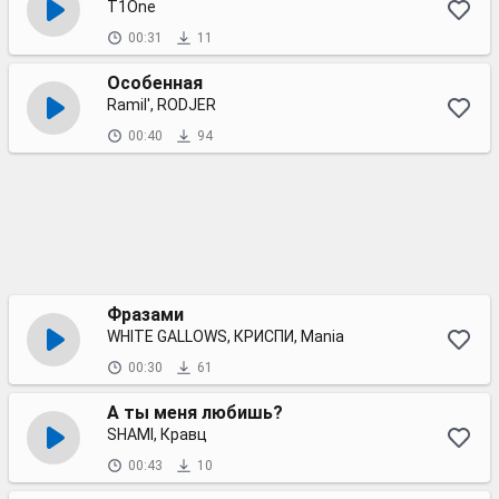
T1One
00:31
11
Особенная
Ramil', RODJER
00:40
94
Фразами
WHITE GALLOWS, КРИСПИ, Mania
00:30
61
А ты меня любишь?
SHAMI, Кравц
00:43
10