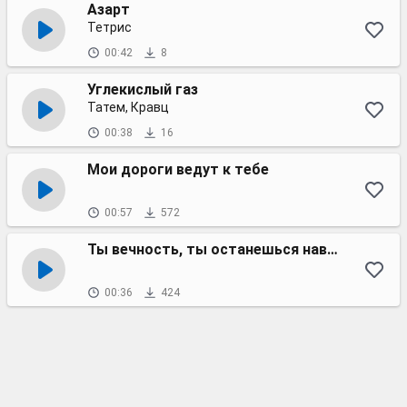
Азарт
Тетрис
00:42
8
Углекислый газ
Татем, Кравц
00:38
16
Мои дороги ведут к тебе
00:57
572
Ты вечность, ты останешься навсегда
00:36
424