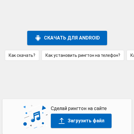
СКАЧАТЬ ДЛЯ ANDROID
Как скачать?
Как установить рингтон на телефон?
К
Сделай рингтон на сайте
Загрузить файл