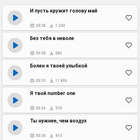
И пусть кружит голову май
00:38
1 243
Без тебя в неволе
00:28
386
Болен я твоей улыбкой
00:29
11 806
Я твой number one
00:26
378
Ты нужнее, чем воздух
00:26
413