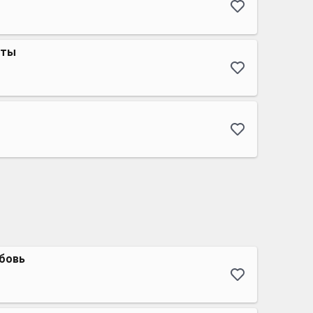
оты
бовь