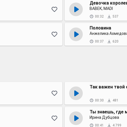
Девочка короле
BABEK, MADI
00:32
537
Половина
Анжелика Ахмедов
00:37
620
Так важен твой 
00:30
481
Ты знаешь, где 
Ирина Дубцова
00:41
4 799