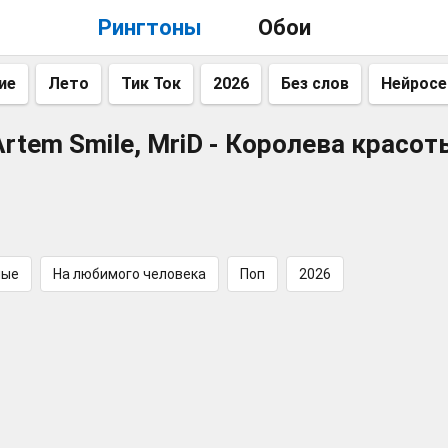
Рингтоны
Обои
ие
Лето
Тик Ток
2026
Без слов
Нейросе
Artem Smile, MriD - Королева красот
ные
На любимого человека
Поп
2026