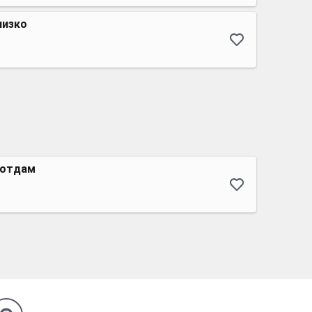
лизко
 отдам