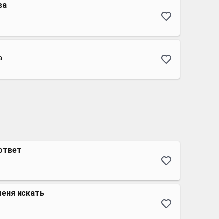
ва
а
ответ
меня искать