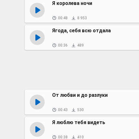
Я королева ночи
00:48
8 953
Ягода, себя всю отдала
00:36
489
От любви и до разлуки
00:43
530
Я люблю тебя видеть
00:38
410