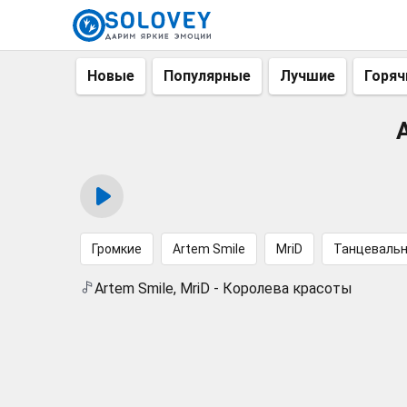
Новые
Популярные
Лучшие
Горяч
Громкие
Artem Smile
MriD
Танцеваль
Artem Smile, MriD - Королева красоты