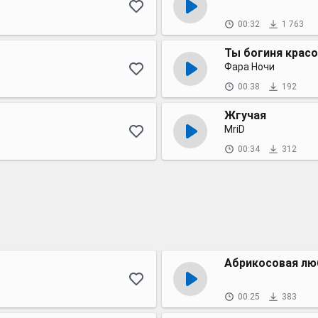
00:32
1 763
Ты богиня крас
Фара Ночи
00:38
192
Жгучая
MriD
00:34
312
Абрикосовая лю
00:25
383