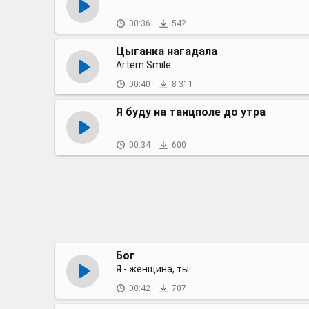
00:36
542
Цыганка нагадала
Artem Smile
00:40
8 311
Я буду на танцполе до утра
00:34
600
Бог
Я - женщина, ты
00:42
707