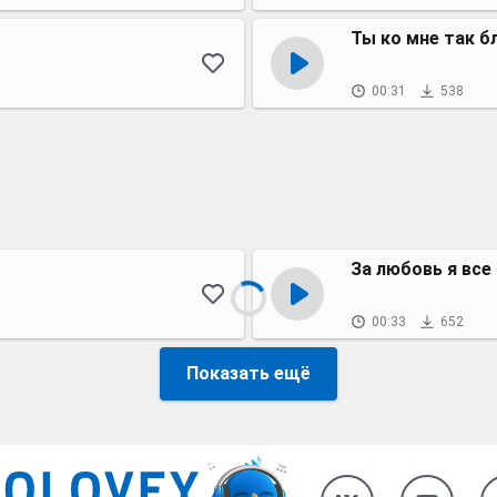
Ты ко мне так б
00:31
538
За любовь я все
00:33
652
Показать ещё