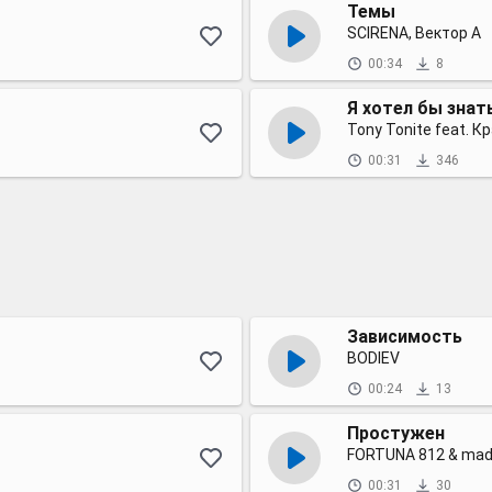
Темы
SCIRENA, Вектор А
00:34
8
Я хотел бы знат
Tony Tonite feat. К
00:31
346
Зависимость
BODIEV
00:24
13
Простужен
FORTUNA 812 & ma
00:31
30