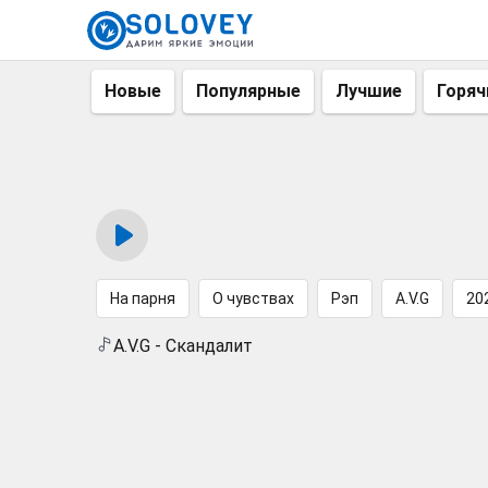
Новые
Популярные
Лучшие
Горяч
На парня
О чувствах
Рэп
A.V.G
20
A.V.G - Скандалит