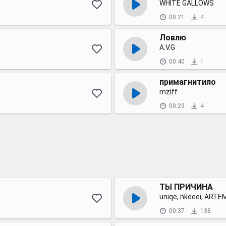
WHITE GALLOWS
00:21
4
Ловлю
A.V.G
00:40
1
примагнитило
mzlff
00:29
4
ТЫ ПРИЧИНА
uniqe, nkeeei, ART
00:37
138