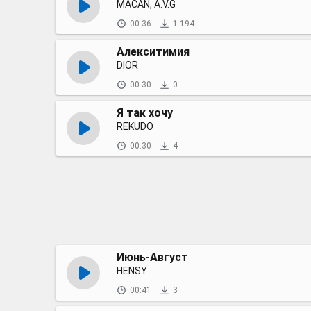
MACAN, A.V.G
00:36
1 194
Алекситимия
DIOR
00:30
0
Я так хочу
REKUDO
00:30
4
Июнь-Август
HENSY
00:41
3