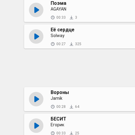
Поэма
AGAYAN
00:33
3
Её сердце
Solway
00:27
325
Вороны
Jamik
00:28
64
БЕСИТ
Егорик
00:33
25