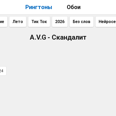
Рингтоны
Обои
ие
Лето
Тик Ток
2026
Без слов
Нейросе
A.V.G - Скандалит
24