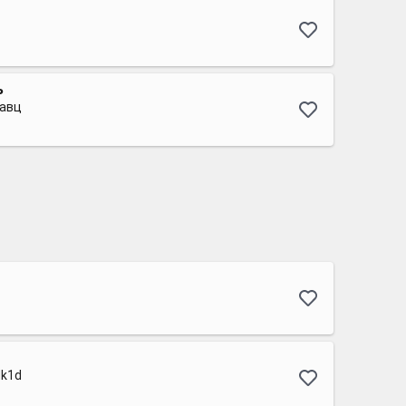
ь
равц
dk1d