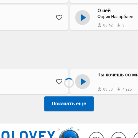
О ней
Фарик Назарбаев
00:42
3
Ты хочешь со мн
00:50
4 225
Показать ещё