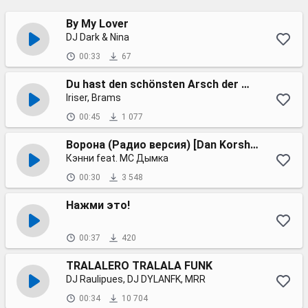
By My Lover
DJ Dark & Nina
00:33
67
Du hast den schönsten Arsch der Welt
Iriser, Brams
00:45
1 077
Ворона (Радио версия) [Dan Korshunov remix]
Кэнни feat. МС Дымка
00:30
3 548
Нажми это!
00:37
420
TRALALERO TRALALA FUNK
DJ Raulipues, DJ DYLANFK, MRR
00:34
10 704