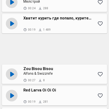
Мелстрой
00:24
288
Хватит курить где попало, курите там где ещё не попало
00:19
1 489
Zou Bisou Bisou
Alfons & Swizznife
00:27
8
Red Larva Oi Oi Oi
00:19
281