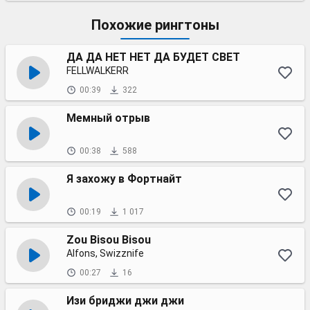
Похожие рингтоны
ДА ДА НЕТ НЕТ ДА БУДЕТ СВЕТ
FELLWALKERR
00:39
322
Мемный отрыв
00:38
588
Я захожу в Фортнайт
00:19
1 017
Zou Bisou Bisou
Alfons, Swizznife
00:27
16
Изи бриджи джи джи