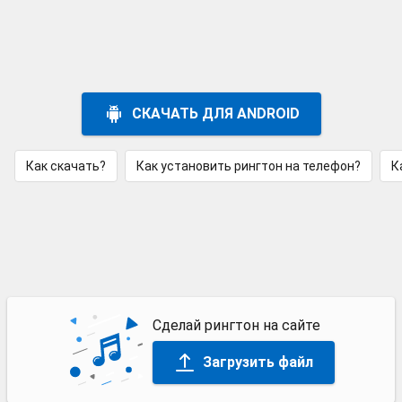
СКАЧАТЬ ДЛЯ ANDROID
Как скачать?
Как установить рингтон на телефон?
К
Сделай рингтон на сайте
Загрузить файл