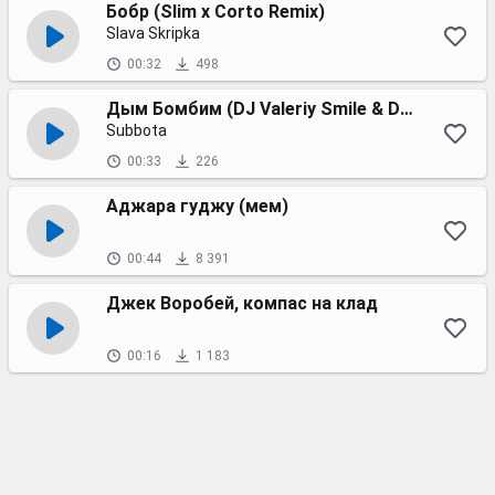
Бобр (Slim x Corto Remix)
Slava Skripka
00:32
498
Дым Бомбим (DJ Valeriy Smile & DJ Sasha Senser Remix)
Subbota
00:33
226
Аджара гуджу (мем)
00:44
8 391
Джек Воробей, компас на клад
00:16
1 183