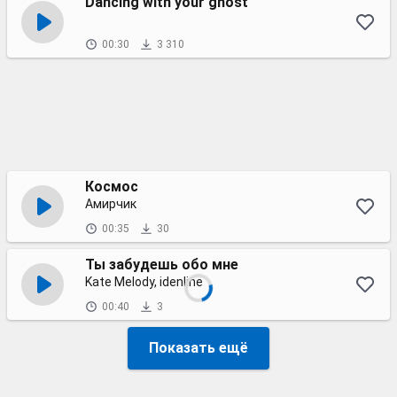
Dancing with your ghost
00:30
3 310
Космос
Амирчик
00:35
30
Ты забудешь обо мне
Kate Melody, idenline
00:40
3
Показать ещё