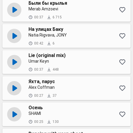
Были бы крылья
Merab Amzoevi
00:37
6 715
На улицах Баку
Natia Rigvava, JONY
00:42
6
Lie (original mix)
Umar Keyn
00:37
448
Яхта, парус
Alex Coffman
00:27
37
Осень
SHAMI
00:25
130