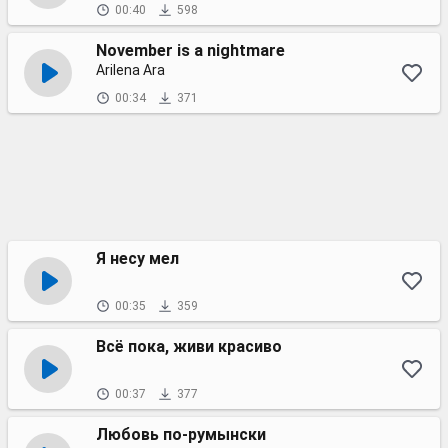
00:40
598
November is a nightmare
Arilena Ara
00:34
371
Я несу мел
00:35
359
Всё пока, живи красиво
00:37
377
Любовь по-румынски