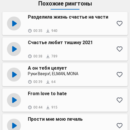
Похожие рингтоны
Разделила жизнь счастье на части
00:35
940
Счастье любит тишину 2021
00:38
789
А он тебя целует
Руки Вверх!, ELMAN, MONA
00:39
64
From love to hate
00:44
915
Прости мне мою печаль