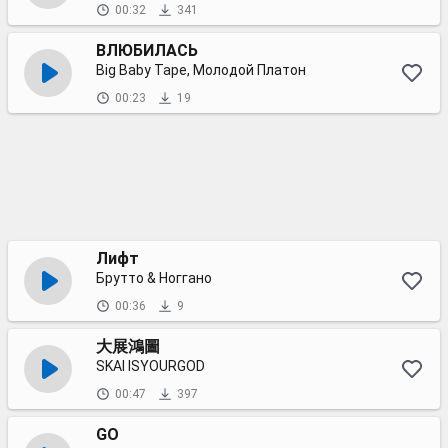
00:32
341
ВЛЮБИЛАСЬ
Big Baby Tape, Молодой Платон
00:23
19
Лифт
Брутто & Ноггано
00:36
9
大展鴻圖
SKAI ISYOURGOD
00:47
397
GO