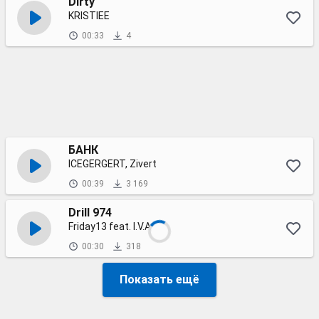
Dirty
KRISTIEE
00:33
4
БАНК
ICEGERGERT, Zivert
00:39
3 169
Drill 974
Friday13 feat. I.V.A
00:30
318
Показать ещё