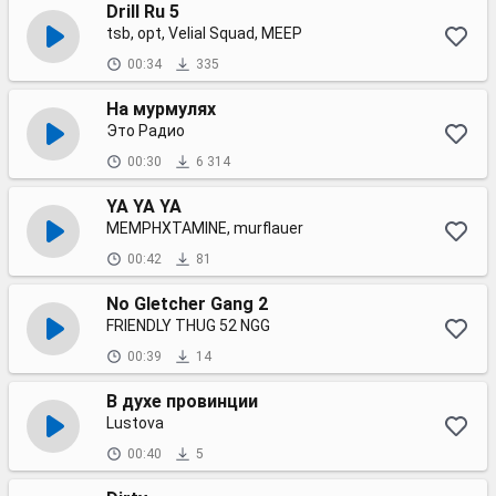
Drill Ru 5
tsb, opt, Velial Squad, MEEP
00:34
335
На мурмулях
Это Радио
00:30
6 314
YA YA YA
MEMPHXTAMINE, murflauer
00:42
81
No Gletcher Gang 2
FRIENDLY THUG 52 NGG
00:39
14
В духе провинции
Lustova
00:40
5