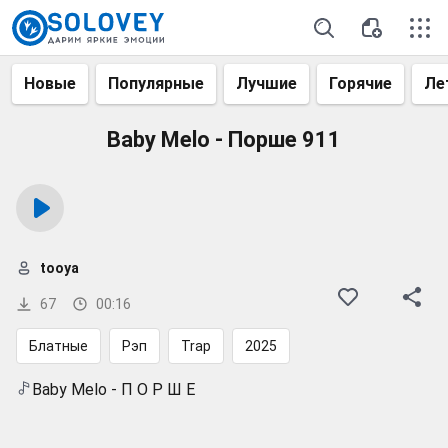
Новые
Популярные
Лучшие
Горячие
Ле
Baby Melo - Порше 911
tooya
67
00:16
Блатные
Рэп
Trap
2025
Baby Melo - П О Р Ш Е