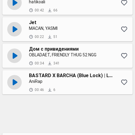
hatikoali
00:42
66
Jet
MACAN, YASMI
00:22
51
Дом с привидениями
OBLADAET, FRIENDLY THUG 52 NGG
00:34
341
BASTARD X BARCHA (Blue Lock) | Liga Neo Egoísta PT 1
AniRap
00:46
6