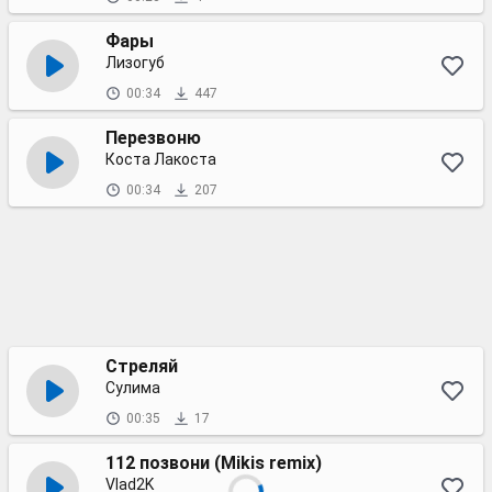
Фары
Лизогуб
00:34
447
Перезвоню
Коста Лакоста
00:34
207
Стреляй
Сулима
00:35
17
112 позвони (Mikis remix)
Vlad2K