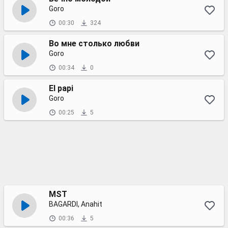
Goro
00:30
324
Во мне столько любви
Goro
00:34
0
El papi
Goro
00:25
5
MST
BAGARDI, Anahit
00:36
5