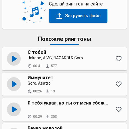
Сделай рингтон на сайте
Загрузить файл
Похожие рингтоны
С тобой
Jakone, A.V.G, BAGARDI & Goro
00:41
577
Иммунитет
Goro, Asatro
00:26
13
Я тебя украл, но ты от меня сбежала
00:29
358
Вечно молодой