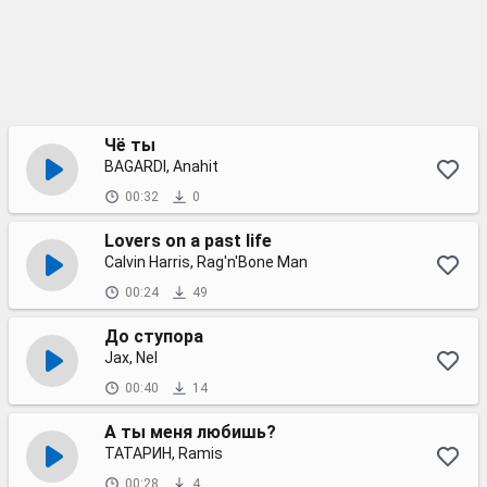
Чё ты
BAGARDI, Anahit
00:32
0
Lovers on a past life
Calvin Harris, Rag'n'Bone Man
00:24
49
До ступора
Jax, Nel
00:40
14
А ты меня любишь?
ТАТАРИН, Ramis
00:28
4