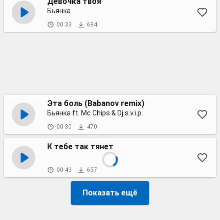
Девочка твоя
Бьянка
00:33
684
Эта боль (Babanov remix)
Бьянка ft. Mc Chips & Dj s.v.i.p.
00:30
470
К тебе так тянет
00:43
657
Показать ещё