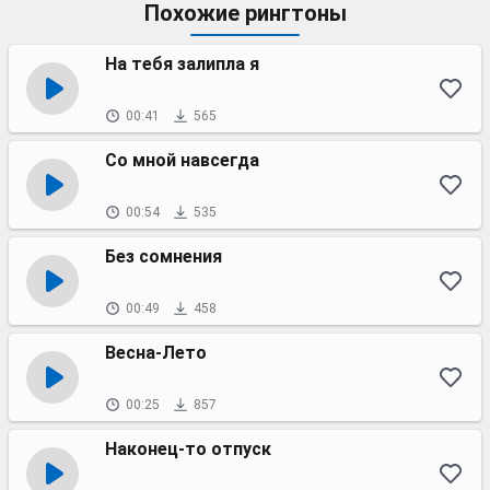
Похожие рингтоны
На тебя залипла я
00:41
565
Со мной навсегда
00:54
535
Без сомнения
00:49
458
Весна-Лето
00:25
857
Наконец-то отпуск