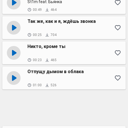
St1m feat. Бьянка
00:49
464
Так же, как и я, ждёшь звонка
00:25
704
Никто, кроме ты
00:23
465
Отпущу дымом в облака
01:00
526