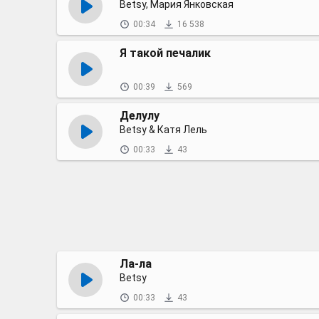
Betsy, Мария Янковская
00:34
16 538
Я такой печалик
00:39
569
Делулу
Betsy & Катя Лель
00:33
43
Ла-ла
Betsy
00:33
43