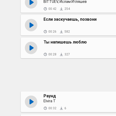
BITTUEV, Ислам Итляшев
00:42
254
Если заскучаешь, позвони
00:26
582
Ты напишешь люблю
00:28
327
Раунд
Elvira T
00:32
6