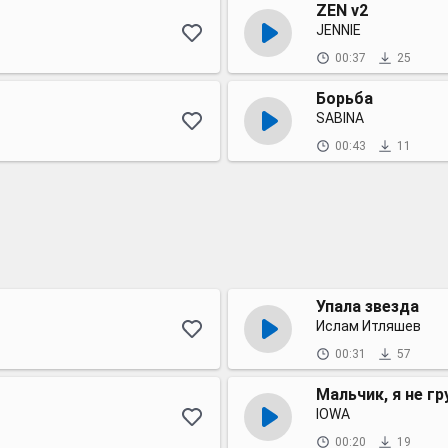
ZEN v2
JENNIE
00:37
25
Борьба
SABINA
00:43
11
Упала звезда
Ислам Итляшев
00:31
57
Мальчик, я не г
IOWA
00:20
19