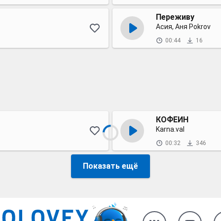
Переживу
Асия, Аня Pokrov
00:44
16
КОФЕИН
Karna.val
00:32
346
Показать ещё