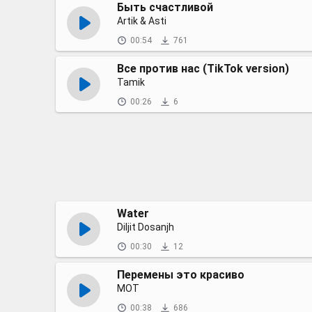
Быть счастливой
Artik & Asti
00:54
761
Все против нас (TikTok version)
Tamik
00:26
6
Water
Diljit Dosanjh
00:30
12
Перемены это красиво
МОТ
00:38
686