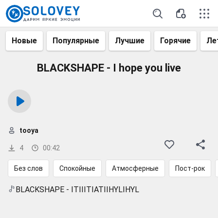
Новые
Популярные
Лучшие
Горячие
Ле
BLACKSHAPE - I hope you live
tooya
4
00:42
Без слов
Спокойные
Атмосферные
Пост-рок
BLACKSHAPE - ITIIITIATIIHYLIHYL