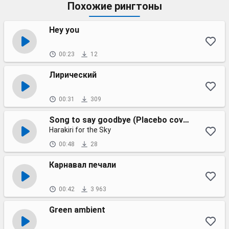
Похожие рингтоны
Hey you
00:23
12
Лирический
00:31
309
Song to say goodbye (Placebo cover)
Harakiri for the Sky
00:48
28
Карнавал печали
00:42
3 963
Green ambient