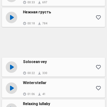
00:33
697
Нежная грусть
00:18
784
Solocean·vey
00:22
330
Winterstellar
01:06
41
Relaxing lullaby