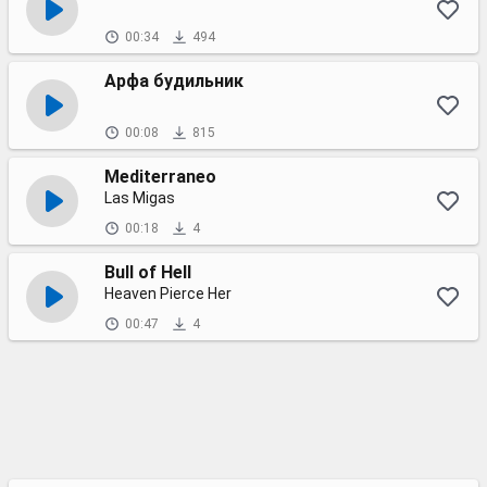
00:34
494
Арфа будильник
00:08
815
Mediterraneo
Las Migas
00:18
4
Bull of Hell
Heaven Pierce Her
00:47
4