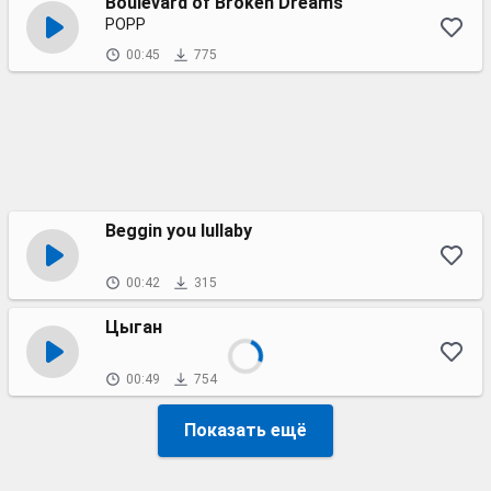
Boulevard of Broken Dreams
POPP
00:45
775
Beggin you lullaby
00:42
315
Цыган
00:49
754
Показать ещё