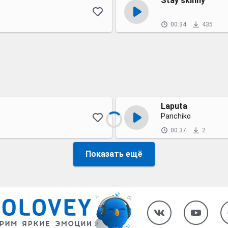
Stay skinny
00:34
435
Laputa
Panchiko
00:37
2
Показать ещё