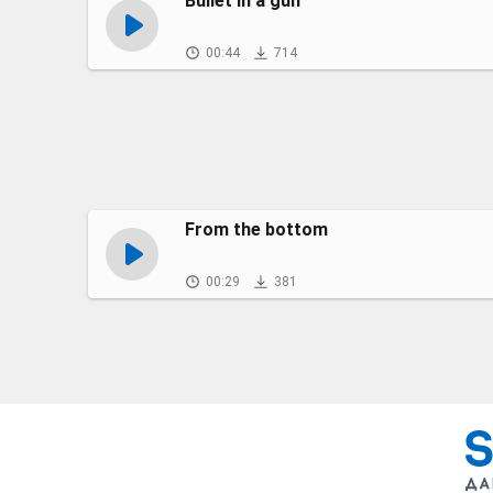
Bullet in a gun
00:44
714
From the bottom
00:29
381