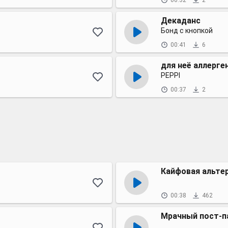
00:32
2
Декаданс
Бонд с кнопкой
00:41
6
для неё аллерге
PEPPI
00:37
2
Кайфовая альте
00:38
462
Мрачный пост-п