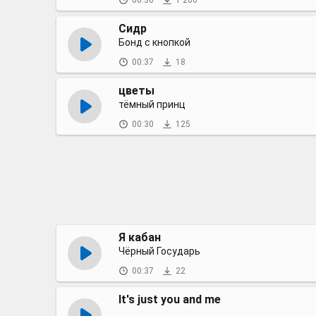
00:36
1 266
Сидр
Бонд с кнопкой
00:37
18
цветы
тёмный принц
00:30
125
Я кабан
Чёрный Государь
00:37
22
It's just you and me