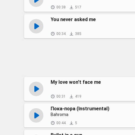
00:38
517
You never asked me
00:34
385
My love won't face me
00:31
419
Пока-пора (Instrumental)
Bahroma
00:44
5