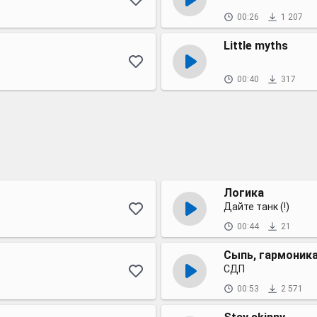
00:26
1 207
Little myths
00:40
317
Логика
Дайте танк (!)
00:44
21
Сыпь, гармоника
СДП
00:53
2 571