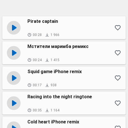
Pirate captain
00:28
1 966
Мстители маримба ремикс
00:24
1 415
Squid game iPhone remix
00:17
938
Racing into the night ringtone
00:35
1 164
Cold heart iPhone remix