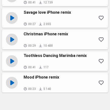
00:41
12 739
Savage love iPhone remix
00:27
2 055
Christmas iPhone remix
00:29
10 488
Toothless Dancing Marimba remix
00:41
117
Mood iPhone remix
00:23
5 140