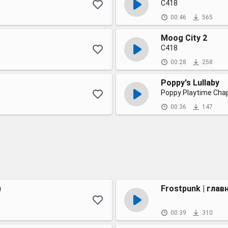
C418
00:46
565
Moog City 2
C418
00:28
258
Poppy's Lullaby
Poppy Playtime Chap
00:36
147
)
Frostpunk | глав
00:39
310