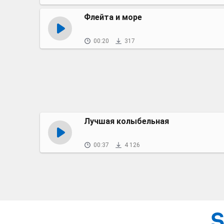
Флейта и море
00:20
317
Лучшая колыбельная
00:37
4 126