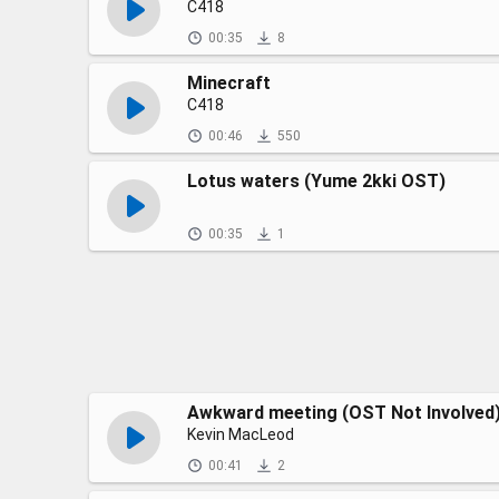
C418
00:35
8
Minecraft
C418
00:46
550
Lotus waters (Yume 2kki OST)
00:35
1
Awkward meeting (OST Not Involved
Kevin MacLeod
00:41
2