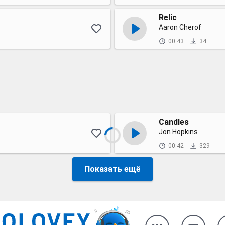
Relic
Aaron Cherof
00:43
34
Candles
Jon Hopkins
00:42
329
Показать ещё