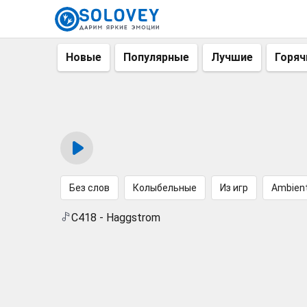
Новые
Популярные
Лучшие
Горяч
Без слов
Колыбельные
Из игр
Ambien
C418 - Haggstrom