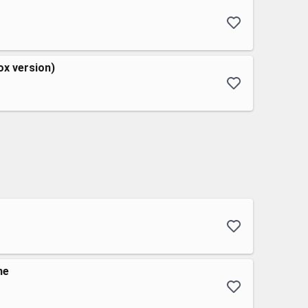
ox version)
me