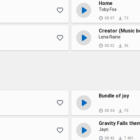
Home
Toby Fox
00:37
73
Creator (Music b
Lena Raine
00:32
36
Bundle of joy
00:34
75
Gravity Falls the
Jayn
00:43
7 401