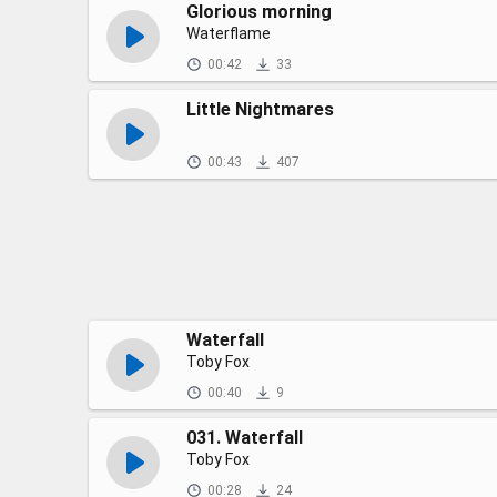
Glorious morning
Waterflame
00:42
33
Little Nightmares
00:43
407
Waterfall
Toby Fox
00:40
9
031. Waterfall
Toby Fox
00:28
24