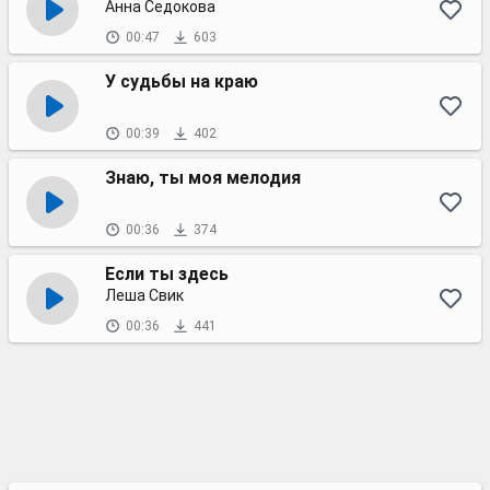
Анна Седокова
00:47
603
У судьбы на краю
00:39
402
Знаю, ты моя мелодия
00:36
374
Если ты здесь
Леша Свик
00:36
441