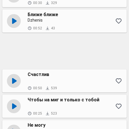
00:30
329
Ближе ближе
Dzhenis
00:52
43
Счастлив
00:50
539
Чтобы на миг и только с тобой
00:25
523
Не могу