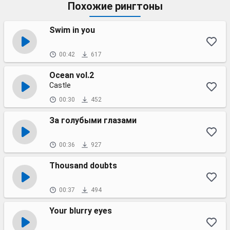
Похожие рингтоны
Swim in you
00:42
617
Ocean vol.2
Castle
00:30
452
За голубыми глазами
00:36
927
Thousand doubts
00:37
494
Your blurry eyes