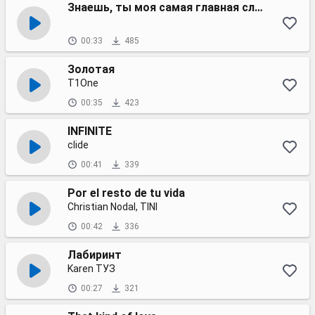
Знаешь, ты моя самая главная слабость
00:33
485
Золотая
T1One
00:35
423
INFINITE
clide
00:41
339
Por el resto de tu vida
Christian Nodal, TINI
00:42
336
Лабиринт
Karen ТУЗ
00:27
321