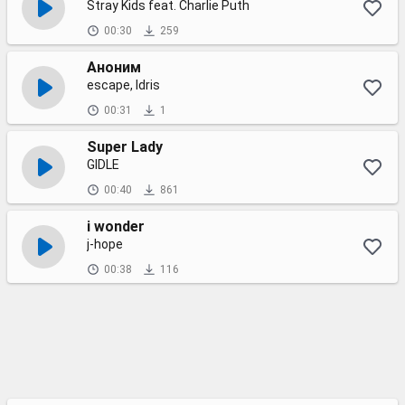
Stray Kids feat. Charlie Puth
00:30
259
Аноним
escape, Idris
00:31
1
Super Lady
GIDLE
00:40
861
i wonder
j-hope
00:38
116