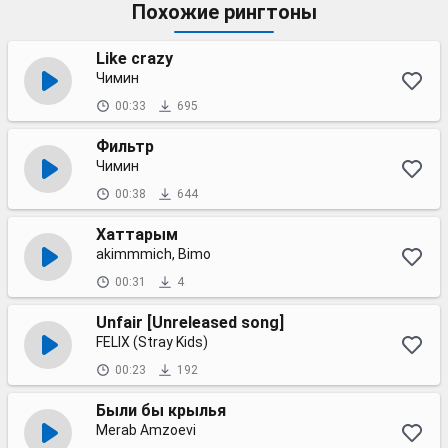
Похожие рингтоны
Like crazy
Чимин
00:33
695
Фильтр
Чимин
00:38
644
Хаттарым
akimmmich, Bimo
00:31
4
Unfair [Unreleased song]
FELIX (Stray Kids)
00:23
192
Были бы крылья
Merab Amzoevi