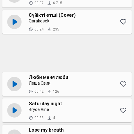
00:37
6 715
Сүйікті етші (Cover)
Qarakesek
00:24
235
Люби меня люби
Леша Свик
00:42
126
Saturday night
Bryce Vine
00:38
4
Lose my breath