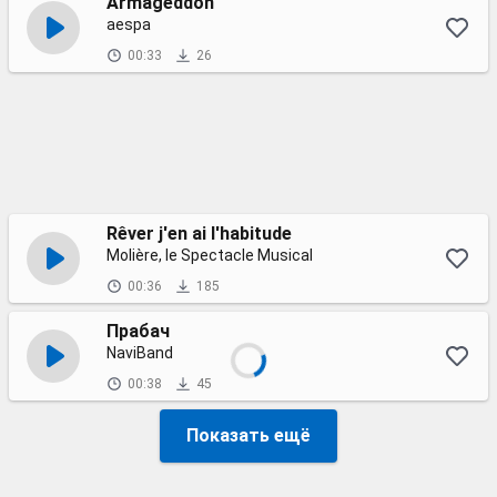
Armageddon
aespa
00:33
26
Rêver j'en ai l'habitude
Molière, le Spectacle Musical
00:36
185
Прабач
NaviBand
00:38
45
Показать ещё