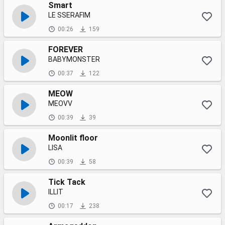
Smart
LE SSERAFIM
00:26
159
FOREVER
BABYMONSTER
00:37
122
MEOW
MEOVV
00:39
39
Moonlit floor
LISA
00:39
58
Tick Tack
ILLIT
00:17
238