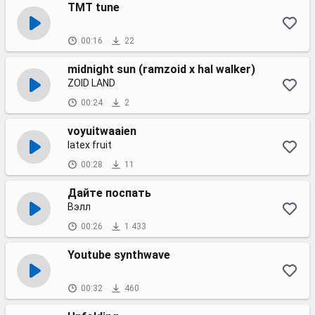
TMT tune
00:16
22
midnight sun (ramzoid x hal walker)
ZOID LAND
00:24
2
voyuitwaaien
latex fruit
00:28
11
Дайте поспать
Вэлл
00:26
1 433
Youtube synthwave
00:32
460