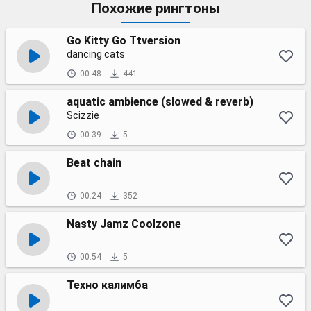
Похожие рингтоны
Go Kitty Go Ttversion
dancing cats
00:48
441
aquatic ambience (slowed & reverb)
Scizzie
00:39
5
Beat chain
00:24
352
Nasty Jamz Coolzone
00:54
5
Техно калимба