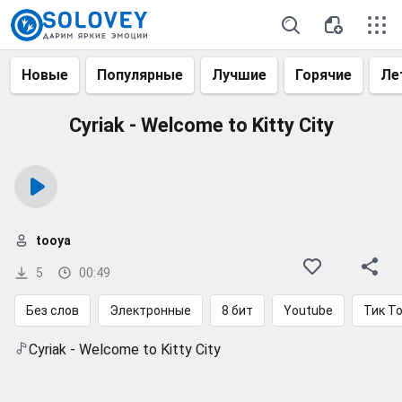
Новые
Популярные
Лучшие
Горячие
Ле
Cyriak - Welcome to Kitty City
tooya
5
00:49
Без слов
Электронные
8 бит
Youtube
Тик Т
Cyriak - Welcome to Kitty City