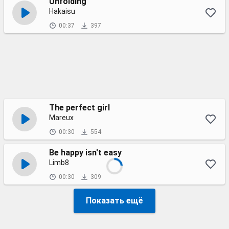
Unfolding
Hakaisu
00:37
397
The perfect girl
Mareux
00:30
554
Be happy isn't easy
Limb8
00:30
309
Показать ещё