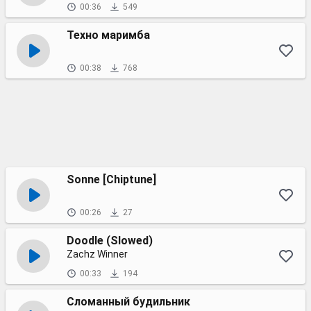
00:36
549
Техно маримба
00:38
768
Sonne [Chiptune]
00:26
27
Doodle (Slowed)
Zachz Winner
00:33
194
Сломанный будильник