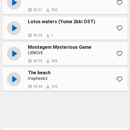
00:31
950
Lotus waters (Yume 2kki OST)
00:35
1
Montagem Mysterious Game
LXNGVX
00:35
438
The beach
mxpheebz
00:36
333