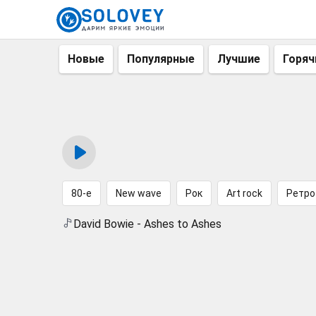
Новые
Популярные
Лучшие
Горяч
80-е
New wave
Рок
Art rock
Ретро
David Bowie - Ashes to Ashes