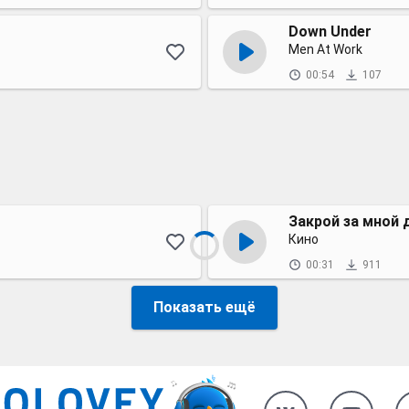
Down Under
Men At Work
00:54
107
Закрой за мной 
Кино
00:31
911
Показать ещё