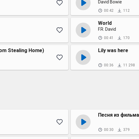
David Bowie
00:42
112
World
F.R. David
00:41
170
rom Stealing Home)
Lily was here
00:36
11 298
Песня из фильма
00:30
379