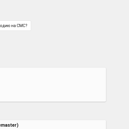
лодию на СМС?
emaster)