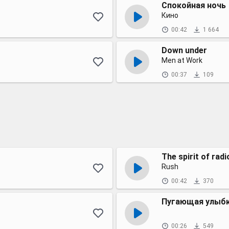
Спокойная ночь
Кино
00:42
1 664
Down under
Men at Work
00:37
109
The spirit of radi
Rush
00:42
370
Пугающая улыб
00:26
549