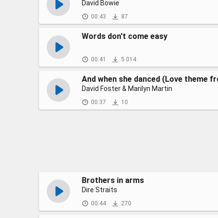
David Bowie
00:43
87
Words don't come easy
00:41
5 014
And when she danced (Love theme f
David Foster & Marilyn Martin
00:37
10
Brothers in arms
Dire Straits
00:44
270