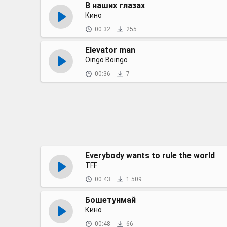
В наших глазах
Кино
00:32
255
Elevator man
Oingo Boingo
00:36
7
Everybody wants to rule the world
TFF
00:43
1 509
Бошетунмай
Кино
00:48
66