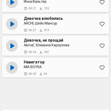
Инна Вальтер
00:27
155
Девочка влюбилась
ARCHI, Шейх Мансур
00:27
319
Девочка, не прощай
Akmal', Юлианна Караулова
00:34
347
Навигатор
MIA BOYKA
00:35
56