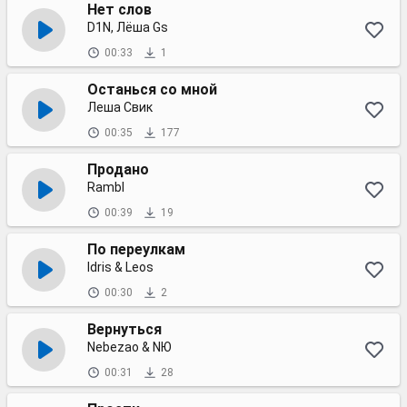
Нет слов
D1N, Лёша Gs
00:33
1
Останься со мной
Леша Свик
00:35
177
Продано
Rambl
00:39
19
По переулкам
Idris & Leos
00:30
2
Вернуться
Nebezao & NЮ
00:31
28