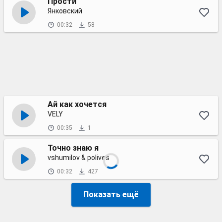
Прости
Янковский
00:32
58
Ай как хочется
VELY
00:35
1
Точно знаю я
vshumilov & polives
00:32
427
Показать ещё