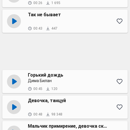
00:26
1 695
Так не бывает
00:43
447
Горький дождь
Дима Билан
00:45
120
Девочка, танцуй
00:48
98 348
Мальчик примирение, девочка скандал