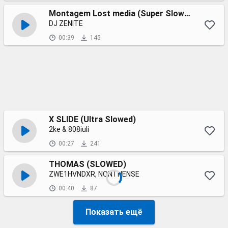
Montagem Lost media (Super Slowed)
DJ ZENITE
00:39
145
X SLIDE (Ultra Slowed)
2ke & 808iuli
00:27
241
THOMAS (SLOWED)
ZWE1HVNDXR, NONTHENSE
00:40
87
Показать ещё