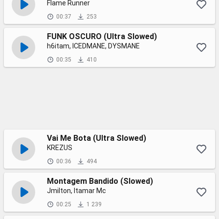
Flame Runner
00:37
253
FUNK OSCURO (Ultra Slowed)
h6itam, ICEDMANE, DYSMANE
00:35
410
Vai Me Bota (Ultra Slowed)
KREZUS
00:36
494
Montagem Bandido (Slowed)
Jmilton, Itamar Mc
00:25
1 239