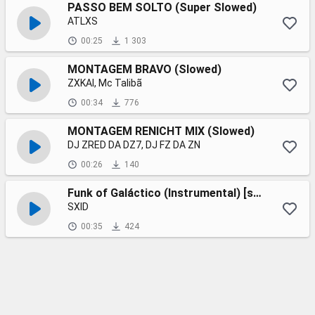
PASSO BEM SOLTO (Super Slowed)
ATLXS
00:25
1 303
MONTAGEM BRAVO (Slowed)
ZXKAI, Mc Talibã
00:34
776
MONTAGEM RENICHT MIX (Slowed)
DJ ZRED DA DZ7, DJ FZ DA ZN
00:26
140
Funk of Galáctico (Instrumental) [super slowed]
SXID
00:35
424