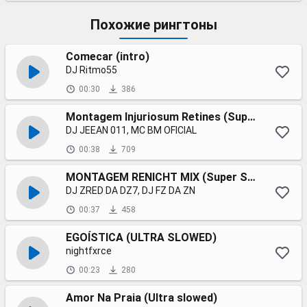
Похожие рингтоны
Comecar (intro)
DJ Ritmo55
00:30
386
Montagem Injuriosum Retines (Super Slowed)
DJ JEEAN 011, MC BM OFICIAL
00:38
709
MONTAGEM RENICHT MIX (Super Slowed)
DJ ZRED DA DZ7, DJ FZ DA ZN
00:37
458
EGOÍSTICA (ULTRA SLOWED)
nightfxrce
00:23
280
Amor Na Praia (Ultra slowed)