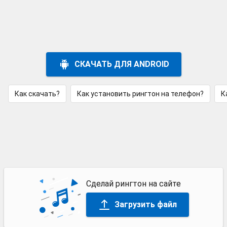
СКАЧАТЬ ДЛЯ ANDROID
Как скачать?
Как установить рингтон на телефон?
К
Сделай рингтон на сайте
Загрузить файл