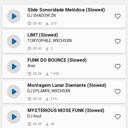
Slide Sonoridade Melódica (Slowed)
DJ SHADOW ZN
00:40
213
LIM7 (Slowed)
TOKYOPHILE, WXCHSXN
00:43
3
FUNK DO BOUNCE (Slowed)
Ariis
00:30
1 050
Montagem Lunar Diamante (Slowed)
DJ DYLANFK, WXCHSXN
00:36
574
MYSTERIOUS MOSE FUNK (Slowed)
DJ Asul
00:39
96