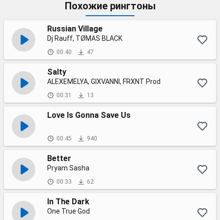
Похожие рингтоны
Russian Village
Dj Rauff, TØMAS BLACK
00:40
47
Salty
ALEXEMELYA, GIXVANNI, FRXNT Prod
00:31
13
Love Is Gonna Save Us
00:45
940
Better
Pryam Sasha
00:33
62
In The Dark
One True God