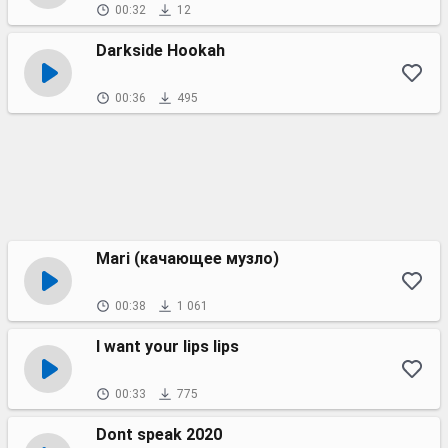
00:32
12
Darkside Hookah
00:36
495
Mari (качающее музло)
00:38
1 061
I want your lips lips
00:33
775
Dont speak 2020