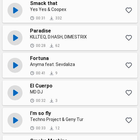
Smack that
Yes Yes & Coopex
00:31
332
Paradise
KILLTEQ, D.HASH, DIMESTRIX
00:28
62
Fortuna
Anyma feat. Sevdaliza
00:41
9
El Cuerpo
MD DJ
00:32
3
I'm so fly
Techno Project & Geny Tur
00:33
12