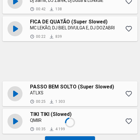
Dj Samir, DJ Zarek, Dj Duda & LUNxdiE
00:42
138
FICA DE QUATÃO (Super Slowed)
MC LEKÃO, DJ BIEL DIVULGA E, DJ DOZABRI
00:22
839
PASSO BEM SOLTO (Super Slowed)
ATLXS
00:25
1 303
TIKI TIKI (Slowed)
QMIIR
00:35
4 199