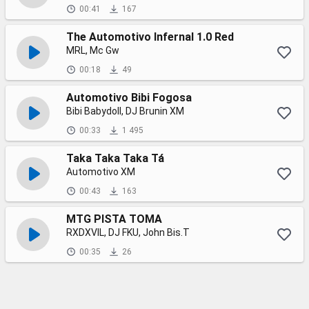
00:41
167
The Automotivo Infernal 1.0 Red
MRL, Mc Gw
00:18
49
Automotivo Bibi Fogosa
Bibi Babydoll, DJ Brunin XM
00:33
1 495
Taka Taka Taka Tá
Automotivo XM
00:43
163
MTG PISTA TOMA
RXDXVIL, DJ FKU, John Bis.T
00:35
26