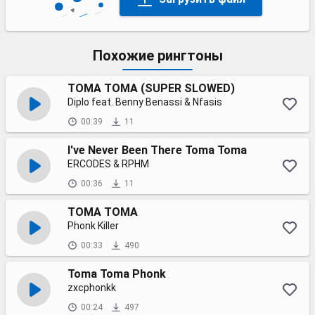
Похожие рингтоны
TOMA TOMA (SUPER SLOWED)
Diplo feat. Benny Benassi & Nfasis
00:39
11
I've Never Been There Toma Toma
ERCODES & RPHM
00:36
11
TOMA TOMA
Phonk Killer
00:33
490
Toma Toma Phonk
zxcphonkk
00:24
497