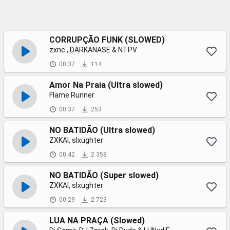
CORRUPÇÃO FUNK (SLOWED)
zxnc., DARKANASE & NTPV
00:37
114
Amor Na Praia (Ultra slowed)
Flame Runner
00:37
253
NO BATIDÃO (Ultra slowed)
ZXKAI, slxughter
00:42
2 358
NO BATIDÃO (Super slowed)
ZXKAI, slxughter
00:29
2 723
LUA NA PRAÇA (Slowed)