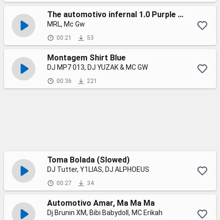
The automotivo infernal 1.0 Purple (Slowed)
MRL, Mc Gw
00:21
53
Montagem Shirt Blue
DJ MP7 013, DJ YUZAK & MC GW
00:36
221
Toma Bolada (Slowed)
DJ Tutter, Y1LIAS, DJ ALPHOEUS
00:27
34
Automotivo Amar, Ma Ma Ma
Dj Brunin XM, Bibi Babydoll, MC Erikah