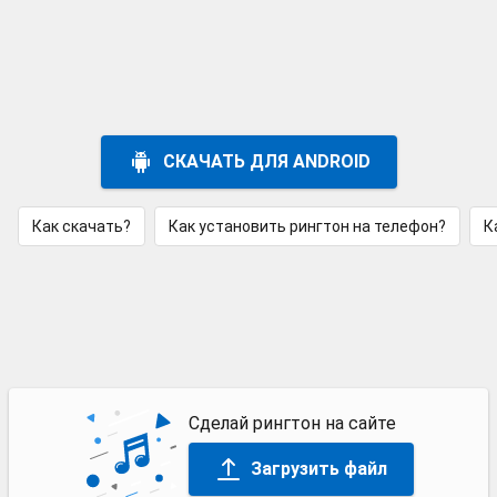
СКАЧАТЬ ДЛЯ ANDROID
Как скачать?
Как установить рингтон на телефон?
К
Сделай рингтон на сайте
Загрузить файл