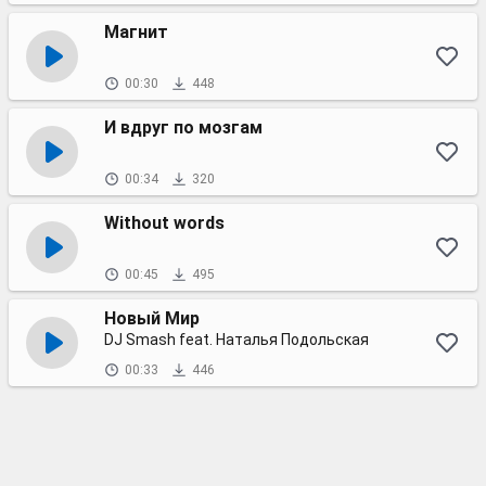
Магнит
00:30
448
И вдруг по мозгам
00:34
320
Without words
00:45
495
Новый Мир
DJ Smash feat. Наталья Подольская
00:33
446