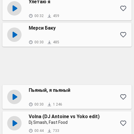
Улетаю я
00:32
459
Мерси Баку
00:30
485
Пьяный, я пьяный
00:30
1 246
Volna (DJ Antoine vs Yoko edit)
Dj Smash, Fast Food
00:44
733