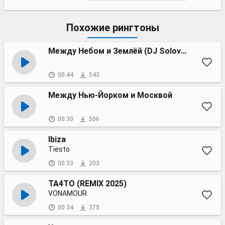
Похожие рингтоны
Между Небом и Землёй (DJ Solovey remix)
00:44
543
Между Нью-Йорком и Москвой
00:30
506
Ibiza
Tiesto
00:33
203
TA4TO (REMIX 2025)
VONAMOUR
00:34
375