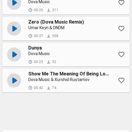
Dova Music
00:20
211
Zero (Dova Music Remix)
Umar Keyn & DNDM
00:37
558
Dunya
Dova Music
00:23
32
Show Me The Meaning Of Being Lonely
Dova Music & Xurshid Rustamov
00:42
74