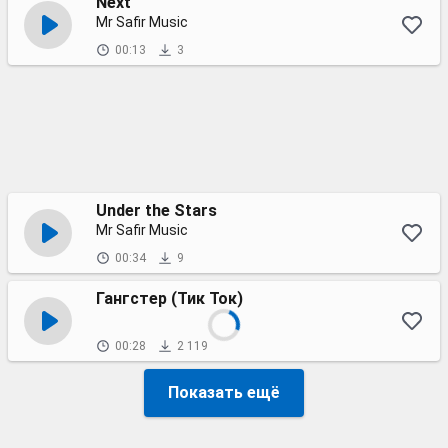
Next
Mr Safir Music
00:13
3
Under the Stars
Mr Safir Music
00:34
9
Гангстер (Тик Ток)
00:28
2 119
Показать ещё