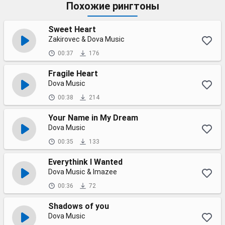
Похожие рингтоны
Sweet Heart
Zakirovec & Dova Music
00:37
176
Fragile Heart
Dova Music
00:38
214
Your Name in My Dream
Dova Music
00:35
133
Everythink I Wanted
Dova Music & Imazee
00:36
72
Shadows of you
Dova Music