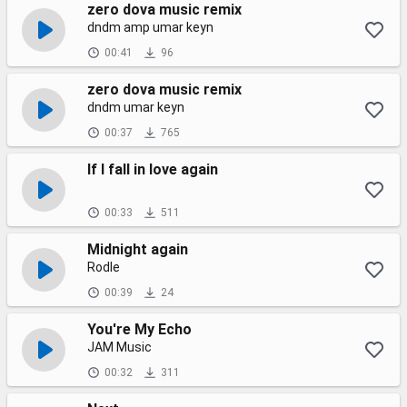
zero dova music remix
dndm amp umar keyn
00:41
96
zero dova music remix
dndm umar keyn
00:37
765
If I fall in love again
00:33
511
Midnight again
Rodle
00:39
24
You're My Echo
JAM Music
00:32
311