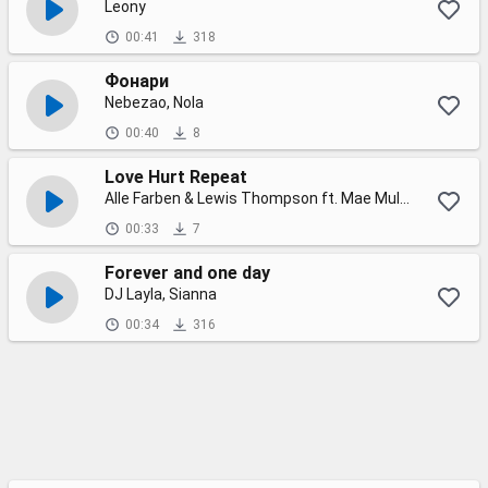
Leony
00:41
318
Фонари
Nebezao, Nola
00:40
8
Love Hurt Repeat
Alle Farben & Lewis Thompson ft. Mae Muller
00:33
7
Forever and one day
DJ Layla, Sianna
00:34
316