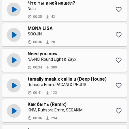
Что ты в ней нашёл?
Nola
00:35
42
MONA LISA
SOOJIN
00:36
20
Need you now
NA-NO, Round Light & Zayx
00:34
309
tamally maak x callin u (Deep House)
Ruhsora Emm, PACANI & PHURS
00:41
123
Как быть (Remix)
КИМ, Ruhsora Emm, SEGAKIM
00:36
294