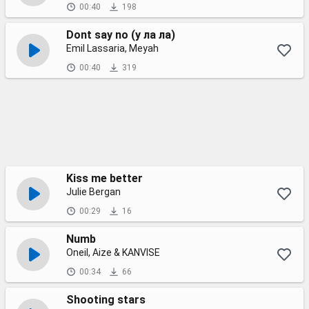
00:40
198
Dont say no (у ла ла)
Emil Lassaria, Meyah
00:40
319
Kiss me better
Julie Bergan
00:29
16
Numb
Oneil, Aize & KANVISE
00:34
66
Shooting stars