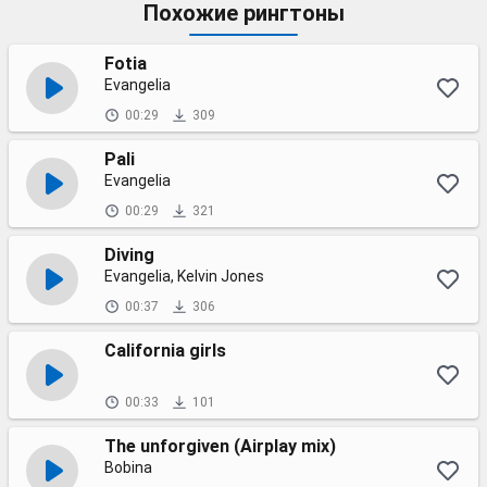
Похожие рингтоны
Fotia
Evangelia
00:29
309
Pali
Evangelia
00:29
321
Diving
Evangelia, Kelvin Jones
00:37
306
California girls
00:33
101
The unforgiven (Airplay mix)
Bobina