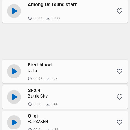
Among Us round start
00:04
3 098
First blood
Dota
00:02
293
SFX 4
Battle City
00:01
644
Oi oi
FORSAKEN
00:01
4 261