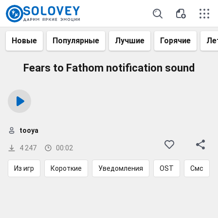
Новые
Популярные
Лучшие
Горячие
Ле
Fears to Fathom notification sound
tooya
4 247
00:02
Из игр
Короткие
Уведомления
OST
Смс