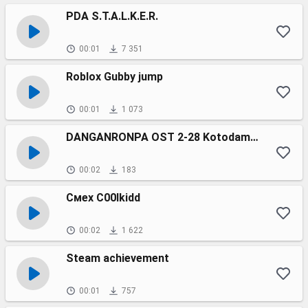
PDA S.T.A.L.K.E.R.
00:01
7 351
Roblox Gubby jump
00:01
1 073
DANGANRONPA OST 2-28 Kotodama Get
00:02
183
Смех C00lkidd
00:02
1 622
Steam achievement
00:01
757