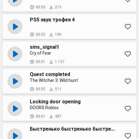
00:03
213
PS5 звук трофея 4
00:02
196
sms_signal1
Cry of Fear
00:01
1 137
Quest completed
The Witcher 3: Wild hunt
00:05
511
Locking door opening
DOORS Roblox
00:01
487
Быстренько быстренько быстренько мем