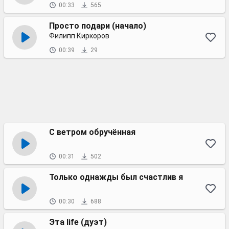
00:33
565
Просто подари (начало)
Филипп Киркоров
00:39
29
С ветром обручённая
00:31
502
Только однажды был счастлив я
00:30
688
Эта life (дуэт)