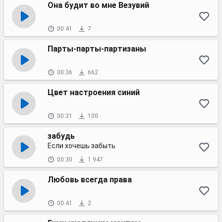
Она будит во мне Везувий
00:41
7
Парты-парты-партизаны
00:36
662
Цвет настроения синий
00:31
100
забудь
Если хочешь забыть
00:30
1 947
Любовь всегда права
00:41
2