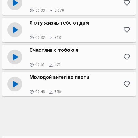
00:33
3 070
Я эту жизнь тебе отдам
00:32
313
Счастлив с тобою я
00:51
521
Молодой ангел во плоти
00:43
356