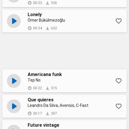
00:23
336
Lonely
Ömer Bükülmezoğlu
00:34
632
Americana funk
Tep No
00:22
315
Que quieres
Leandro Da Silva, Avensis, C-Fast
00:17
307
Future vintage