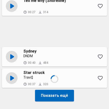
Tell me why (Shoreline)
00:27
314
Sydney
DNDM
00:40
484
Star struck
Travi$
00:37
320
Показать ещё