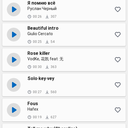
Я помню всё
Руслан Черный
00:26
307
Beautiful intro
Giulio Cercato
00:25
54
Rose killer
VodKe, 花凯 feat. 无
00:30
363
Solo·key·vey
00:27
560
Fous
Hafex
00:19
627