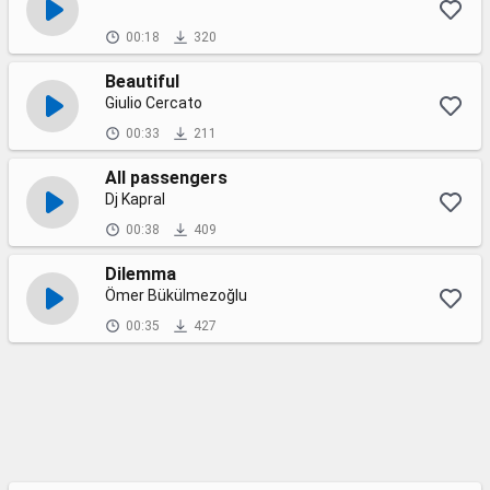
00:18
320
Beautiful
Giulio Cercato
00:33
211
All passengers
Dj Kapral
00:38
409
Dilemma
Ömer Bükülmezoğlu
00:35
427