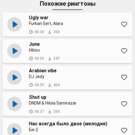
Похожие рингтоны
Ugly war
Furkan Sert, Alara
00:38
308
June
Hibou
00:29
347
Arabian vibe
DJ Jedy
00:39
404
Shut up
DNDM & Hilola Samirazar
00:37
358
Нас всегда было двое (мелодия)
Би-2