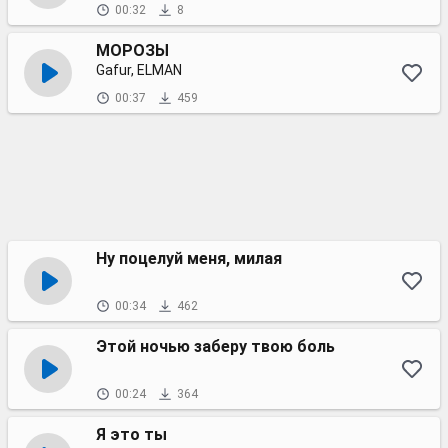
00:32
8
МОРОЗЫ
Gafur, ELMAN
00:37
459
Ну поцелуй меня, милая
00:34
462
Этой ночью заберу твою боль
00:24
364
Я это ты