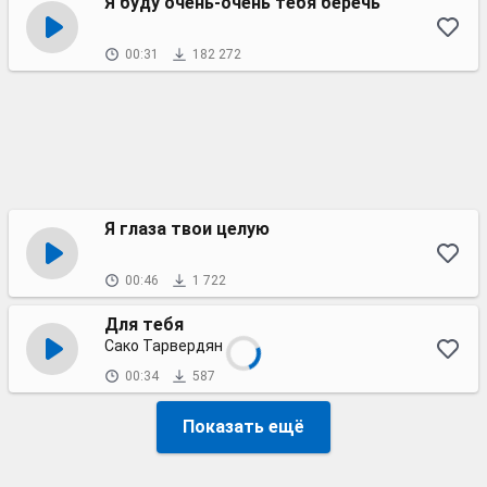
Я буду очень-очень тебя беречь
00:31
182 272
Я глаза твои целую
00:46
1 722
Для тебя
Сако Тарвердян
00:34
587
Показать ещё