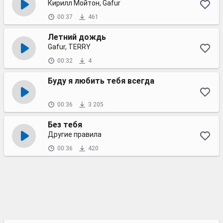
Кирилл Мойтон, Gafur
00:37
461
Летний дождь
Gafur, TERRY
00:32
4
Буду я любить тебя всегда
00:36
3 205
Без тебя
Другие правила
00:36
420