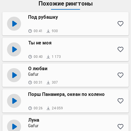
Похожие рингтоны
Под рубашку
00:41
930
Ты не моя
00:40
1 173
О любви
Gafur
00:31
307
Порш Панамера, океан по колено
00:26
24 059
Луна
Gafur