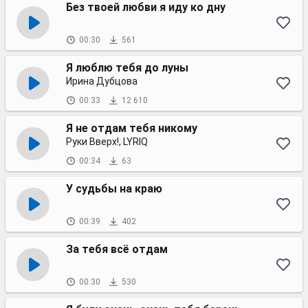
Без твоей любви я иду ко дну
00:30
561
Я люблю тебя до луны
Ирина Дубцова
00:33
12 610
Я не отдам тебя никому
Руки Вверх!, LYRIQ
00:34
63
У судьбы на краю
00:39
402
За тебя всё отдам
00:30
530