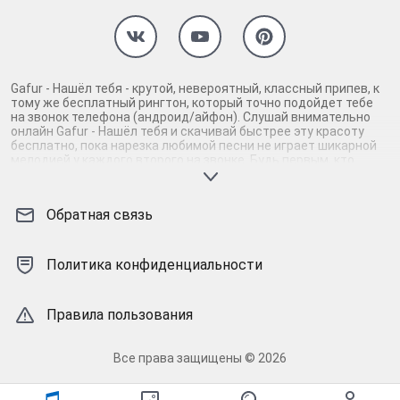
Gafur - Нашёл тебя - крутой, невероятный, классный припев, к
тому же бесплатный рингтон, который точно подойдет тебе
на звонок телефона (андроид/айфон). Слушай внимательно
онлайн Gafur - Нашёл тебя и скачивай быстрее эту красоту
бесплатно, пока нарезка любимой песни не играет шикарной
мелодией у каждого второго на звонке. Будь первым, кто
скачает бесплатно сей шедевр музыки и оценит по
достоинству гармоничное звучание припева Gafur - Нашёл
тебя. Кроме того, ты можешь найти и скачать другую нарезку
Обратная связь
mp3 песни на звонок телефона, ну, или m4r мелодию на айфон
(iPhone). Уверены, ты не ошибся с выбором рингтона Gafur -
Нашёл тебя, ведь с такой восхитительно качественной
нарезкой музыки сложно будет пропустить мелодию звонка.
Политика конфиденциальности
Соловей - mp3 и m4r композиции и звуки на звонок, которые
зацепят тебя и всех вокруг. Твой телефон достоин!
Правила пользования
Все права защищены © 2026