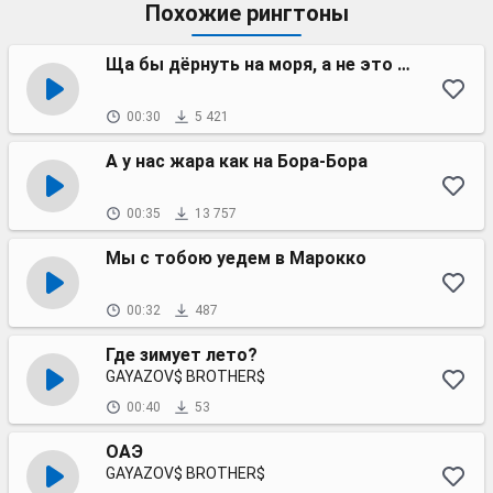
Похожие рингтоны
Ща бы дёрнуть на моря, а не это всё
00:30
5 421
А у нас жара как на Бора-Бора
00:35
13 757
Мы с тобою уедем в Марокко
00:32
487
Где зимует лето?
GAYAZOV$ BROTHER$
00:40
53
ОАЭ
GAYAZOV$ BROTHER$