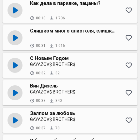
Как дела в парилке, пацаны?
00:18
1 706
Слишком много алкоголя, слишком мало Кока-Колы
00:31
1 616
С Новым Годом
GAYAZOV$ BROTHER$
00:32
32
Вин Дизель
GAYAZOV$ BROTHER$
00:33
340
Залпом за любовь
GAYAZOV$ BROTHER$
00:37
78