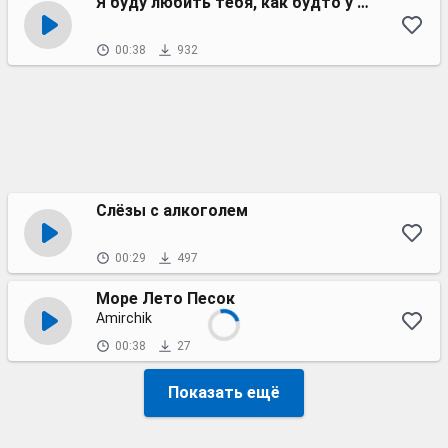
Я буду любить тебя, как будто у меня амнезия
00:38
932
Слёзы с алкоголем
00:29
497
Море Лето Песок
Amirchik
00:38
27
Показать ещё