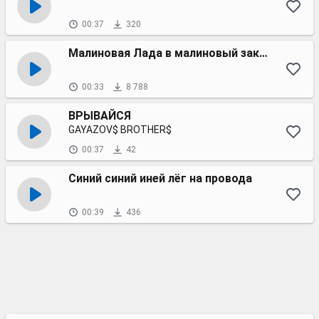
00:37
320
Малиновая Лада в малиновый закат
00:33
8 788
ВРЫВАЙСЯ
GAYAZOV$ BROTHER$
00:37
42
Синий синий иней лёг на провода
00:39
436