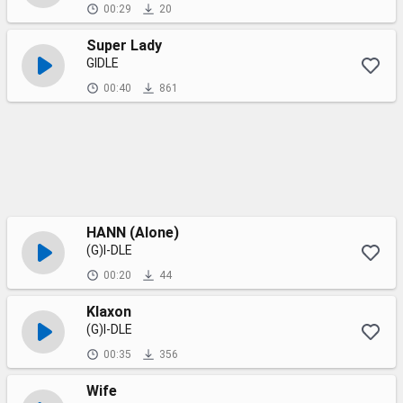
00:29
20
Super Lady
GIDLE
00:40
861
HANN (Alone)
(G)I-DLE
00:20
44
Klaxon
(G)I-DLE
00:35
356
Wife