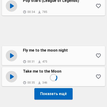
Pop stars (League of Legends)
00:34
785
Fly me to the moon night
00:31
475
Take me to the Moon
00:35
346
Показать ещё