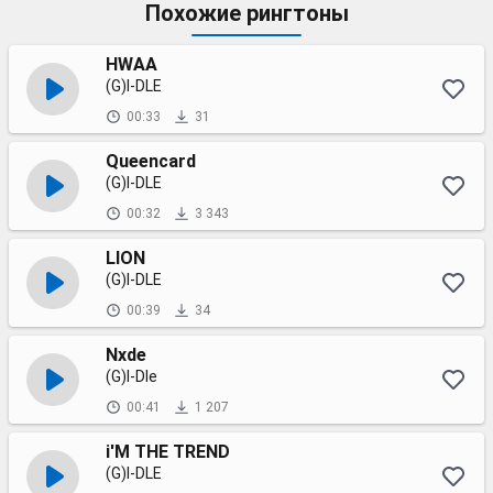
Похожие рингтоны
HWAA
(G)I-DLE
00:33
31
Queencard
(G)I-DLE
00:32
3 343
LION
(G)I-DLE
00:39
34
Nxde
(G)I-Dle
00:41
1 207
i'M THE TREND
(G)I-DLE