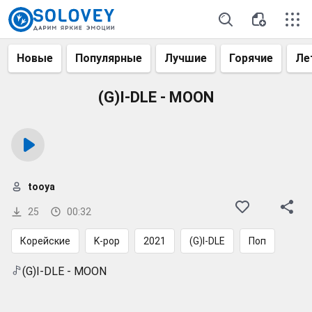
Новые
Популярные
Лучшие
Горячие
Ле
(G)I-DLE - MOON
tooya
25
00:32
Корейские
K-pop
2021
(G)I-DLE
Поп
(G)I-DLE - MOON