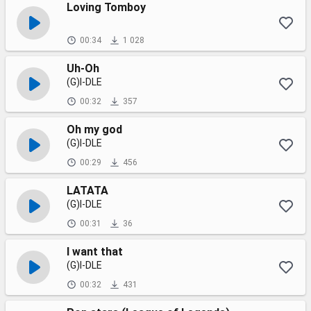
Loving Tomboy
00:34
1 028
Uh-Oh
(G)I-DLE
00:32
357
Oh my god
(G)I-DLE
00:29
456
LATATA
(G)I-DLE
00:31
36
I want that
(G)I-DLE
00:32
431