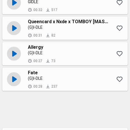
GIDLE
00:32
517
Queencard x Nxde x TOMBOY [MASHUP]
(G)I-DLE
00:31
82
Allergy
(G)I-DLE
00:27
73
Fate
(G)I-DLE
00:28
237