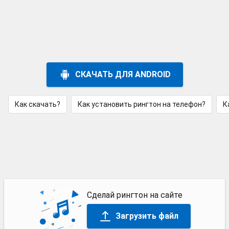
СКАЧАТЬ ДЛЯ ANDROID
Как скачать?
Как установить рингтон на телефон?
К
Сделай рингтон на сайте
Загрузить файл