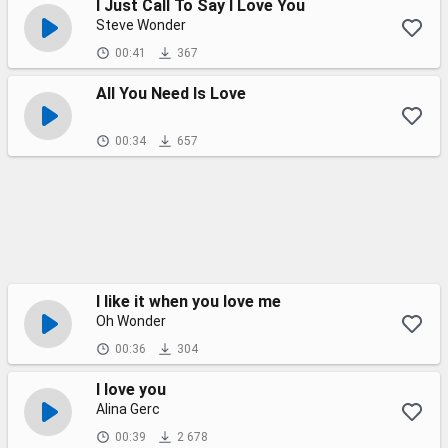
I Just Call To Say I Love You
Steve Wonder
00:41
367
All You Need Is Love
00:34
657
I like it when you love me
Oh Wonder
00:36
304
I love you
Alina Gerc
00:39
2 678