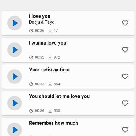
I love you
Dadju & Tayc
00:36
17
I wanna love you
00:35
972
Уже тебя люблю
00:33
664
You should let me love you
00:36
535
Remember how much