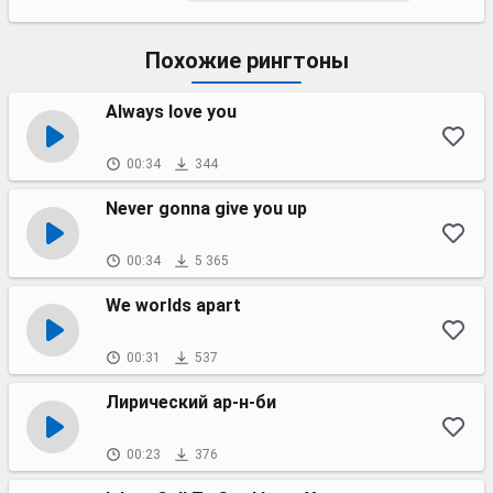
Похожие рингтоны
Always love you
00:34
344
Never gonna give you up
00:34
5 365
We worlds apart
00:31
537
Лирический ар-н-би
00:23
376