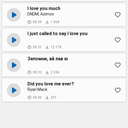
I love you much
DNDM, Azimov
00:39
1 568
I just called to say I love you
00:31
12 178
Запомни, ай лав ю
00:33
2 336
Did you love me ever?
Ryan Mack
00:36
337