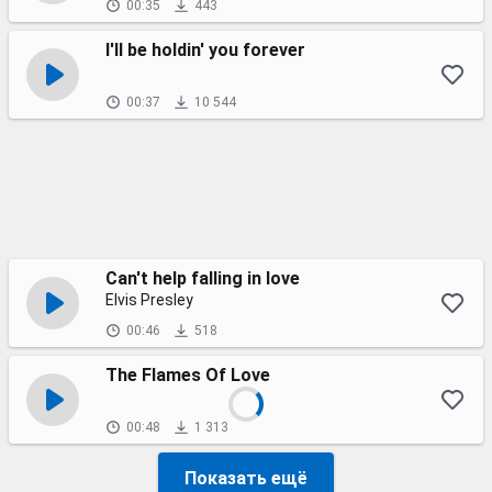
00:35
443
I'll be holdin' you forever
00:37
10 544
Can't help falling in love
Elvis Presley
00:46
518
The Flames Of Love
00:48
1 313
Показать ещё