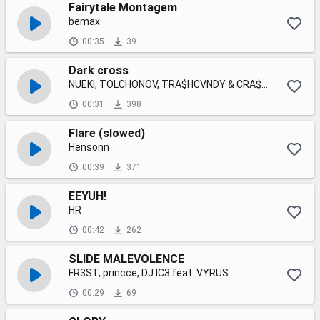
Fairytale Montagem
bemax
00:35
39
Dark cross
NUEKI, TOLCHONOV, TRA$HCVNDY & CRA$HCVNDY
00:31
398
Flare (slowed)
Hensonn
00:39
371
EEYUH!
HR
00:42
262
SLIDE MALEVOLENCE
FR3ST, princce, DJ IC3 feat. VYRUS
00:29
69