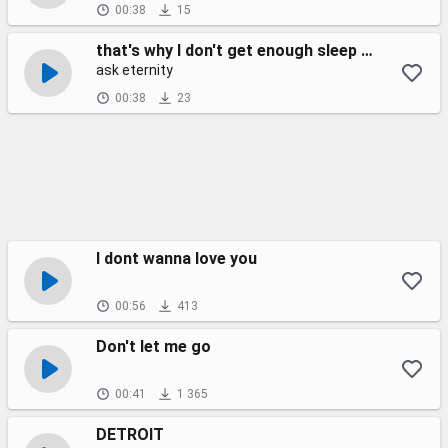
00:38
15
that's why I don't get enough sleep at night
ask eternity
00:38
23
I dont wanna love you
00:56
413
Don't let me go
00:41
1 365
DETROIT