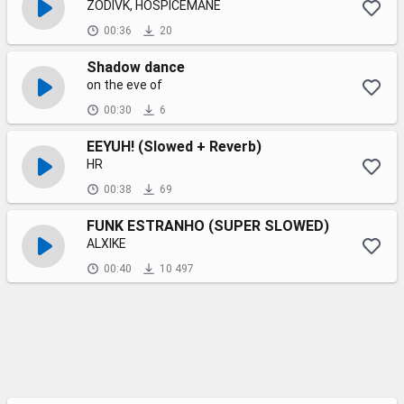
ZODIVK, HOSPICEMANE
00:36
20
Shadow dance
on the eve of
00:30
6
EEYUH! (Slowed + Reverb)
HR
00:38
69
FUNK ESTRANHO (SUPER SLOWED)
ALXIKE
00:40
10 497