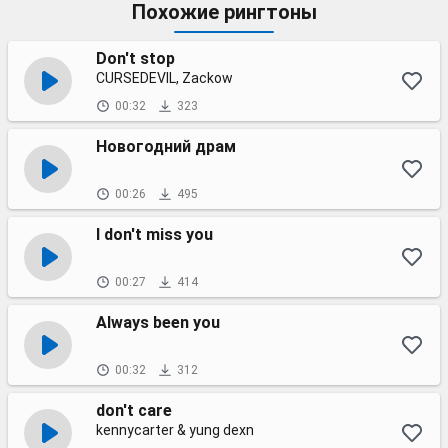
Похожие рингтоны
Don't stop
CURSEDEVIL, Zackow
00:32
323
Новогодний драм
00:26
495
I don't miss you
00:27
414
Always been you
00:32
312
don't care
kennycarter & yung dexn