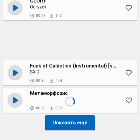
GLORY
Ogryzek
00:23
142
Funk of Galáctico (Instrumental) [super slowed]
SXID
00:35
424
Метаморфозис
00:18
833
Показать ещё