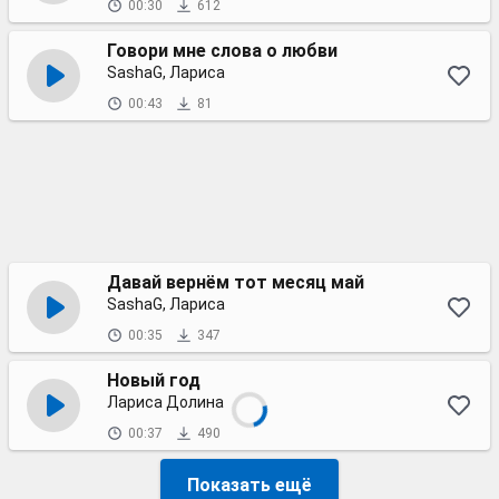
00:30
612
Говори мне слова о любви
SashaG, Лариса
00:43
81
Давай вернём тот месяц май
SashaG, Лариса
00:35
347
Новый год
Лариса Долина
00:37
490
Показать ещё