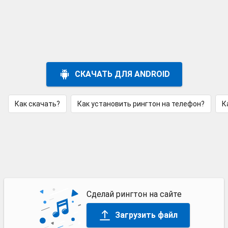
СКАЧАТЬ ДЛЯ ANDROID
Как скачать?
Как установить рингтон на телефон?
К
Сделай рингтон на сайте
Загрузить файл