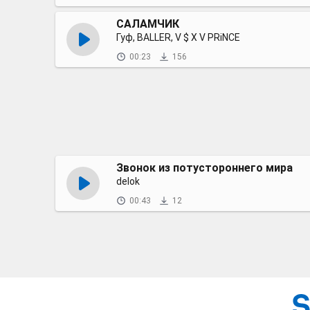
САЛАМЧИК
Гуф, BALLER, V $ X V PRiNCE
00:23
156
Звонок из потустороннего мира
delok
00:43
12