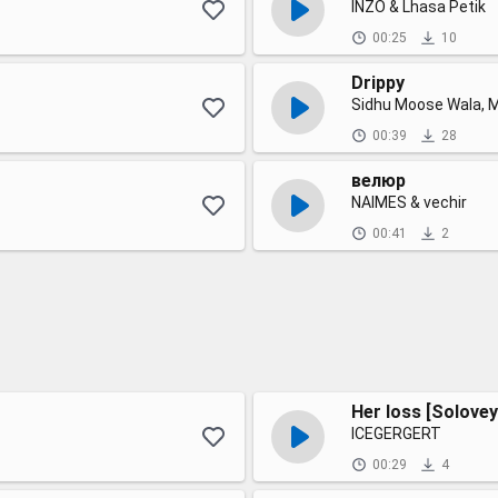
INZO & Lhasa Petik
00:25
10
Drippy
Sidhu Moose Wala, M
00:39
28
велюр
NAIMES & vechir
00:41
2
Her loss [Solovey
ICEGERGERT
00:29
4