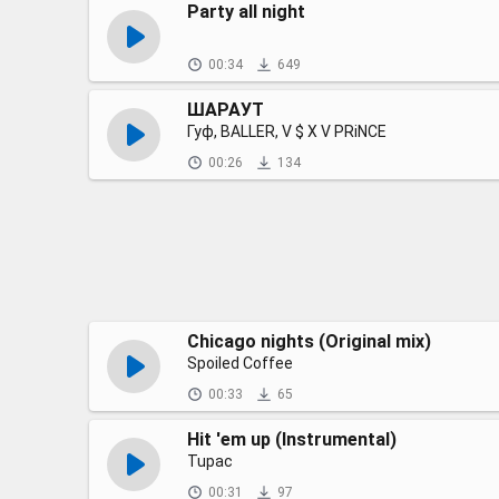
Party all night
00:34
649
ШАРАУТ
Гуф, BALLER, V $ X V PRiNCE
00:26
134
Chicago nights (Original mix)
Spoiled Coffee
00:33
65
Hit 'em up (Instrumental)
Tupac
00:31
97