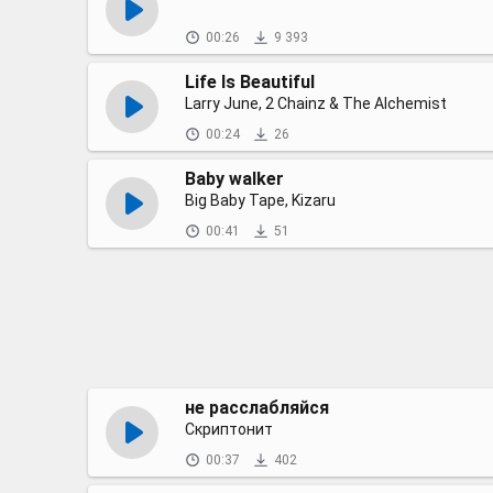
00:26
9 393
Life Is Beautiful
Larry June, 2 Chainz & The Alchemist
00:24
26
Baby walker
Big Baby Tape, Kizaru
00:41
51
не расслабляйся
Скриптонит
00:37
402