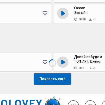
Ocean
Экспайн
00:40
7
Давай забудем
TONI ART, Джиос
00:31
3
Показать ещё