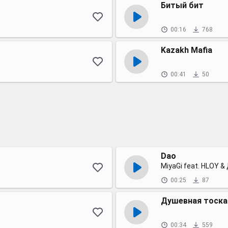
Битый бит
00:16
768
Kazakh Mafia
00:41
50
Dao
MiyaGi feat. HLOY &
00:25
87
Душевная тоска
00:34
559