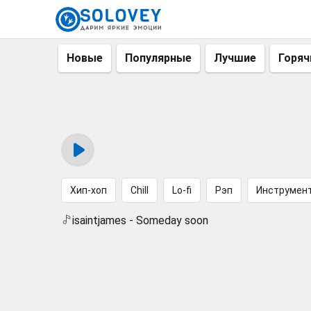
Новые
Популярные
Лучшие
Горяч
Хип-хоп
Chill
Lo-fi
Рэп
Инструмен
isaintjames - Someday soon