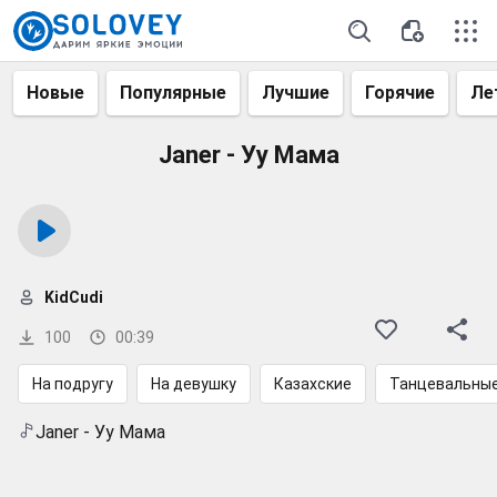
Новые
Популярные
Лучшие
Горячие
Ле
Janer - Уу Мама
KidCudi
100
00:39
На подругу
На девушку
Казахские
Танцевальны
Janer - Уу Мама