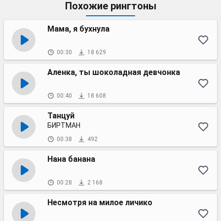
Похожие рингтоны
Мама, я бухнула
00:30
18 629
Аленка, ты шоколадная девчонка
00:40
18 608
Танцуй
БИРТМАН
00:38
492
Нана банана
00:28
2 168
Несмотря на милое личико