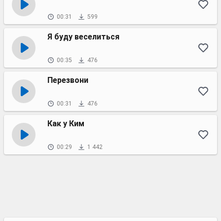
00:31
599
Я буду веселиться
00:35
476
Перезвони
00:31
476
Как у Ким
00:29
1 442