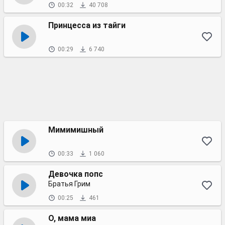
00:32
40 708
Принцесса из тайги
00:29
6 740
Мимимишный
00:33
1 060
Девочка попс
Братья Грим
00:25
461
О, мама миа