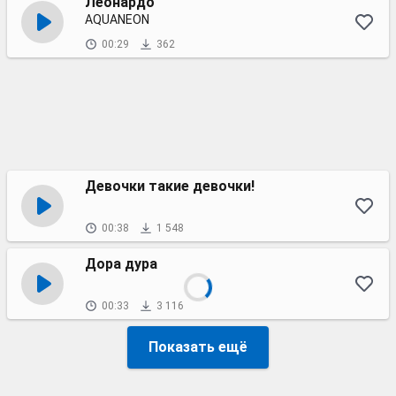
Леонардо
AQUANEON
00:29
362
Девочки такие девочки!
00:38
1 548
Дора дура
00:33
3 116
Показать ещё