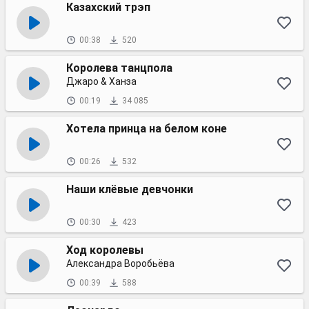
Казахский трэп
00:38
520
Королева танцпола
Джаро & Ханза
00:19
34 085
Хотела принца на белом коне
00:26
532
Наши клёвые девчонки
00:30
423
Ход королевы
Александра Воробьёва
00:39
588